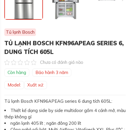
Tủ lạnh Bosch
TỦ LẠNH BOSCH KFN96APEAG SERIES 6,
DUNG TÍCH 605L
Chưa có đánh giá nào
Còn hàng
Bảo hành 3 năm
Model:
Xuất xứ:
Tủ lạnh Bosch KFN96APEAG series 6 dung tích 605L:
Thiết kế dạng side by side multidoor gồm 4 cánh mở, màu
thép không gỉ
ngăn lạnh 405 lít ; ngăn đông 200 lít
Công nghệ nổi bật: Multi Airflow; VitaFresh XXL Plus 0°C ;