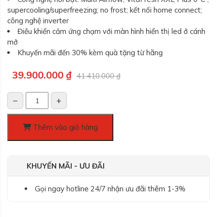
supercooling/superfreezing; no frost; kết nối home connect;
công nghệ inverter
Điều khiển cảm ứng chạm với màn hình hiển thị led ở cánh
mở
Khuyến mãi đến 30% kèm quà tặng từ hãng
Giá
Giá
39.900.000
₫
41.410.000
₫
gốc
hiện
là:
tại
−
+
41.410.000 ₫.
là:
Tủ
39.900.000 ₫.
lạnh
Bosch
Thêm vào giỏ hàng
KFN96APEAG
Series
6,
KHUYẾN MÃI - ƯU ĐÃI
Dung
tích
Gọi ngay hotline 24/7 nhận ưu đãi thêm 1-3%
605L
số
lượng