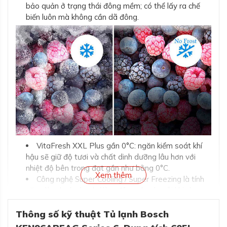
bảo quản ở trạng thái đông mềm; có thể lấy ra chế
biến luôn mà không cần dã đông.
VitaFresh XXL Plus gần 0°C: ngăn kiểm soát khí
hậu sẽ giữ độ tươi và chất dinh dưỡng lâu hơn với
nhiệt độ bên trong đạt gần như bằng 0°C.
Xem thêm
Công nghệ Super Cooling / Super Freezing là tính
năng làm lạnh nhanh / làm đông nhanh mỗi khi cho
thực phẩm mới vào tủ. Giúp chất lượng dinh dưỡng
thực phẩm được bảo quản tốt nhất, ngăn vi khuẩn
Thông số kỹ thuật Tủ lạnh Bosch
phát triển, và không ảnh hưởng đến thực phẩm cũ