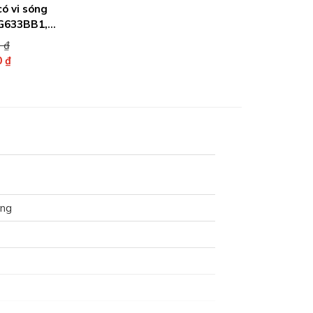
ó vi sóng
G633BB1,
Giá
0
₫
gốc
0
₫
là:
27.110.000 ₫.
 ₫.
óng