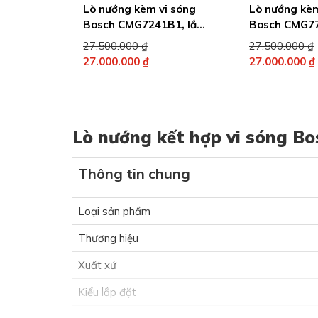
Lò nướng kèm vi sóng
Lò nướng kèm
Bosch CMG7241B1, lắp
Bosch CMG7
âm tủ, Serie 8
Serie 8
Giá
27.500.000
₫
27.500.000
₫
gốc
27.000.000
₫
27.000.000
₫
Giá
là:
Giá
l
hiện
27.500.000 ₫.
hiện
tại
tại
là:
là:
Lò nướng kết hợp vi sóng Bo
27.000.000 ₫.
27.000.000 ₫.
Thông tin chung
Loại sản phẩm
Thương hiệu
Xuất xứ
Kiểu lắp đặt