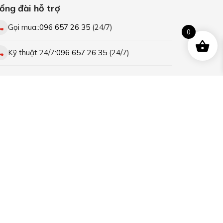
ổng đài hỗ trợ
Gọi mua::
096 657 26 35
(24/7)
0
Kỹ thuật 24/7:
096 657 26 35
(24/7)
ết nối với chúng tôi