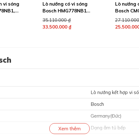
 vi sóng
Lò nướng có vi sóng
Lò nướng c
78NB1,
Bosch HMG778NB1
Bosch CM
Series 8
Series 8
Giá
Giá
35.110.000
₫
27.110.00
gốc
gốc
33.500.000
₫
25.500.00
à:
Giá
là:
Giá
27.500.000 ₫.
hiện
35.110.000 ₫.
hiện
tại
tại
là:
là:
sch
33.500.000 ₫.
25.500.000
Lò nướng kết hợp vi s
Bosch
Germany(Đức)
Dạng âm tủ bếp
Xem thêm