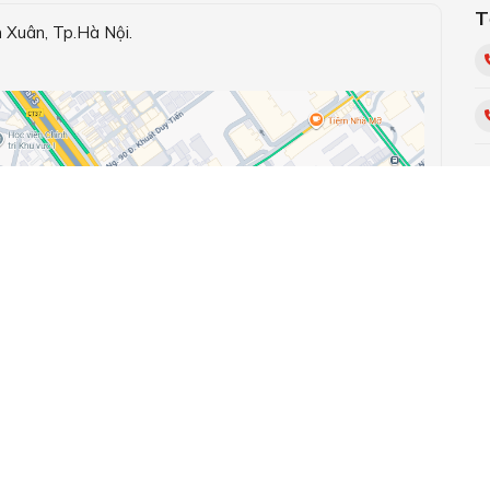
T
Có
Xuân, Tp.Hà Nội.
có
Có
K
Có
có
Có
 sóng bosch
i tông màu:màu đen hoặc màu inox
 tới, sản phẩm có tính thẩm mỹ cao.
ông màu tối giản nhưng nổi lên thiết kế sang trọng.
chuẩn Châu Âu.Phù hợp căn bếp có gam màu tối giản