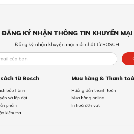
Tay nắm nhôm
Cách nhiệt
Men antraxit Granit
ĐĂNG KÝ NHẬN THÔNG TIN KHUYẾN MẠI
Thép không gỉ
Đăng ký nhận khuyện mại mới nhất từ BOSCH
150cm
220-240V
50-60H
 sách từ Bosch
Mua hàng & Thanh to
ách bảo hành
Hướng dẫn thanh toán
Cảm biến
yển và lắp đặt
Mua hàng online
 sản phẩm
In hoá đơn vat
TFT độ phân giải cao
ận kiểm tra
Dạng led
Có