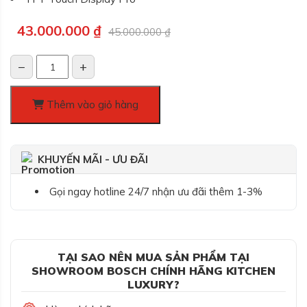
Giá
Giá
43.000.000
₫
45.000.000
₫
gốc
hiện
là:
tại
−
+
45.000.000 ₫.
là:
Lò
43.000.000 ₫.
nướng
kèm
Thêm vào giỏ hàng
hấp
Bosch
HSG7584B1,
KHUYẾN MÃI - ƯU ĐÃI
lắp
âm
Gọi ngay hotline 24/7 nhận ưu đãi thêm 1-3%
tủ,
Serie
8
số
lượng
TẠI SAO NÊN MUA SẢN PHẨM TẠI
SHOWROOM BOSCH CHÍNH HÃNG KITCHEN
LUXURY?