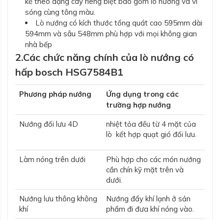
kế theo dạng cây riêng biệt bao gồm lò nướng và vi
sóng cùng tông màu.
Lò nướng có kích thước tổng quát cao 595mm dài
594mm và sâu 548mm phù hợp với mọi không gian
nhà bếp
2.Các chức năng chính của lò nướng có
hấp bosch HSG7584B1
Phương pháp nướng
Ứng dụng trong các
trường hợp nướng
Nướng đối lưu 4D
nhiệt tỏa đều từ 4 mặt của
lò kết hợp quạt gió đối lưu.
Làm nóng trên dưới
Phù hợp cho các món nướng
cần chín kỹ mặt trên và
dưới.
Nướng lưu thông không
Nướng đẩy khí lạnh ở sản
khí
phẩm đi đưa khí nóng vào.