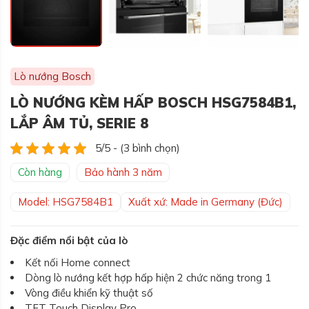
Lò nướng Bosch
LÒ NƯỚNG KÈM HẤP BOSCH HSG7584B1,
LẮP ÂM TỦ, SERIE 8
5/5 - (3 bình chọn)
Còn hàng
Bảo hành 3 năm
Model: HSG7584B1
Xuất xứ: Made in Germany (Đức)
Đặc điểm nổi bật của lò
Kết nối Home connect
Dòng lò nướng kết hợp hấp hiện 2 chức năng trong 1
Vòng điều khiển kỹ thuật số
TFT Touch Display Pro