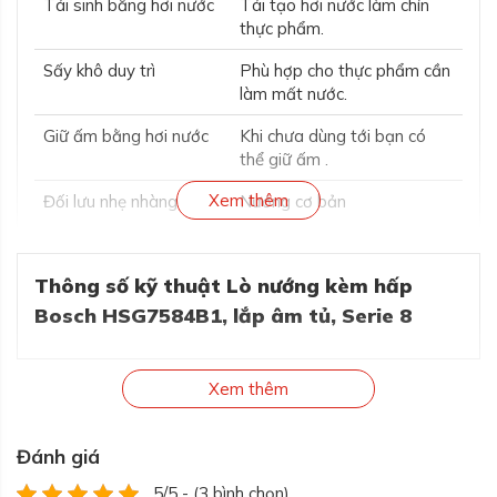
Tái sinh bằng hơi nước
Tái tạo hơi nước làm chín
thực phẩm.
Sấy khô duy trì
Phù hợp cho thực phẩm cần
làm mất nước.
Giữ ấm bằng hơi nước
Khi chưa dùng tới bạn có
thể giữ ấm .
Xem thêm
Đối lưu nhẹ nhàng
Nướng cơ bản
4.Chức năng tự động vệ sinh và làm sạch
Thông số kỹ thuật Lò nướng kèm hấp
Bosch HSG7584B1, lắp âm tủ, Serie 8
Xem thêm
Đánh giá
5/5 - (3 bình chọn)