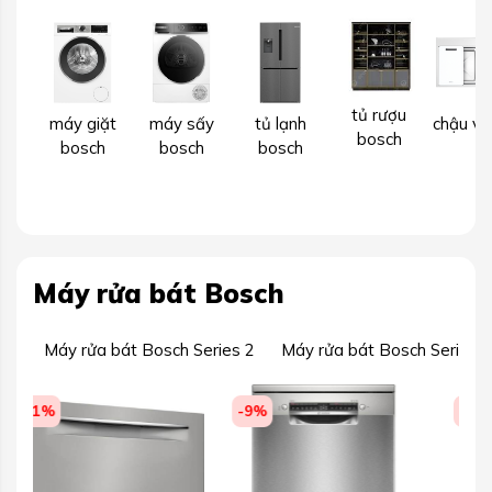
tủ rượu
máy giặt
máy sấy
tủ lạnh
chậu vò
bosch
bosch
bosch
bosch
Máy rửa bát Bosch
Máy rửa bát Bosch Series 2
Máy rửa bát Bosch Series 4
-9%
-4%