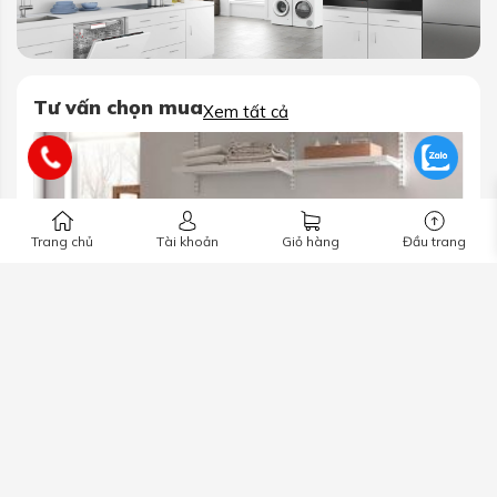
Tư vấn chọn mua
Xem tất cả
Trang chủ
Tài khoản
Giỏ hàng
Đầu trang
NÊN MUA MÁY SẤY TỤ HƠI HAY MÁY
SẤY THÔNG HƠI