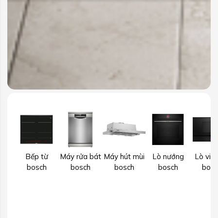
Bếp từ
Máy rửa bát
Máy hút mùi
Lò nướng
Lò vi 
bosch
bosch
bosch
bosch
bosc