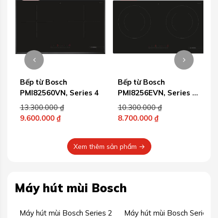
Bếp từ Bosch
Bếp từ Bosch
4
PMI8256EVN, Series 4
PPI82566VN, Series 6
cao cấp
Giá
Giá
10.300.000
₫
12.800.000
₫
gốc
gốc
8.700.000
₫
9.600.000
₫
Giá
là:
Giá
là:
0 ₫.
hiện
10.300.000 ₫.
hiện
12.800.000 ₫.
Xem thêm sản phẩm →
tại
tại
t
là:
là:
l
8.700.000 ₫.
9.600.000 ₫.
Máy hút mùi Bosch
Máy hút mùi Bosch Series 2
Máy hút mùi Bosch Series 4