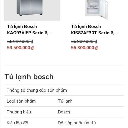
Tủ lạnh Bosch
Tủ lạnh Bosch
KAG93AIEP Serie 6,
KIS87AF30T Serie 6,
Dung tích 627L
dung tích 261L
Giá
Giá
55.010.000
₫
56.800.000
₫
gốc
gốc
53.500.000
₫
55.300.000
₫
Giá
là:
Giá
là:
hiện
55.010.000 ₫.
hiện
56.800.000 ₫.
tại
tại
là:
là:
Tủ lạnh bosch
53.500.000 ₫.
55.300.000 ₫.
Thông số chung của sản phẩm
Loại sản phẩm
Tủ lạnh
Thương hiệu
Bosch
Kiểu lắp đặt
Độc lập hoặc âm tủ