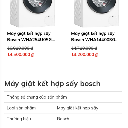
Máy giặt kết hợp sấy
Máy giặt kết hợp sấy
Bosch WNA254U0SG
Bosch WNA14400SG
10/6KG, Series 6
9/6kg, Series 4
Giá
Giá
16.010.000
₫
14.710.000
₫
gốc
gốc
14.500.000
₫
13.200.000
₫
Giá
là:
Giá
là:
hiện
16.010.000 ₫.
hiện
14.710.000 ₫.
tại
tại
là:
là:
Máy giặt kết hợp sấy bosch
14.500.000 ₫.
13.200.000 ₫.
Thông số chung của sản phẩm
Loại sản phẩm
Máy giặt kết hợp sấy
Thương hiệu
Bosch