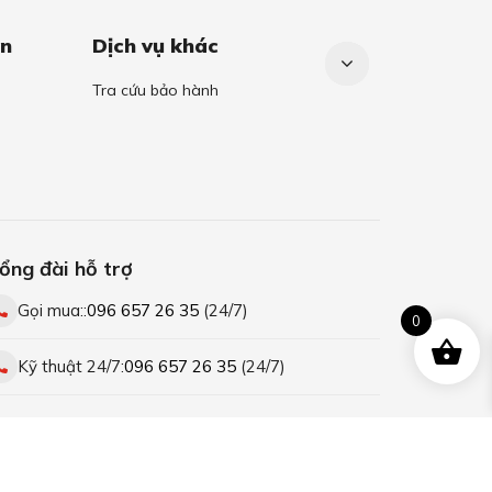
án
Dịch vụ khác
Tra cứu bảo hành
ổng đài hỗ trợ
Gọi mua::
096 657 26 35
(24/7)
0
Kỹ thuật 24/7:
096 657 26 35
(24/7)
ết nối với chúng tôi