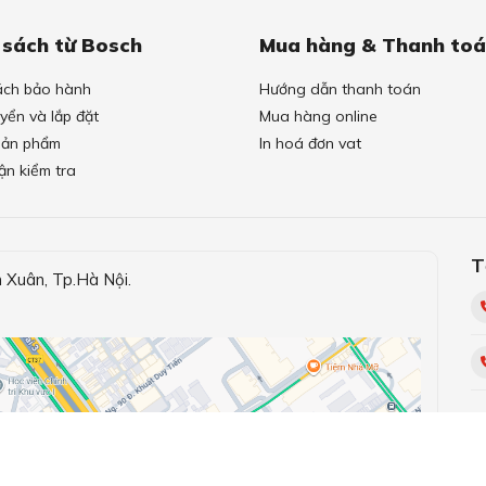
 sách từ Bosch
Mua hàng & Thanh to
ách bảo hành
Hướng dẫn thanh toán
yển và lắp đặt
Mua hàng online
 sản phẩm
In hoá đơn vat
ận kiểm tra
T
Xuân, Tp.Hà Nội.
K