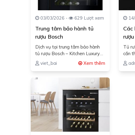
03/03/2026 -
629 Lượt xem
14/
Trung tâm bảo hành tủ
Các 
rượu Bosch
rượu
Dịch vụ tại trung tâm bảo hành
Tủ rư
tủ rượu Bosch – Kitchen Luxury
cần t
mang lại sự yên…
rượu 
viet_bai
Xem thêm
ad