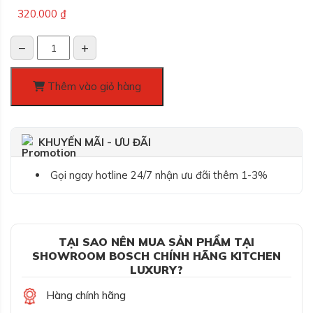
320.000
₫
−
+
Viên
rửa
bát
Thêm vào giỏ hàng
Finish
Essential
hộp
KHUYẾN MÃI - ƯU ĐÃI
52
viên
Gọi ngay hotline 24/7 nhận ưu đãi thêm 1-3%
số
lượng
TẠI SAO NÊN MUA SẢN PHẨM TẠI
SHOWROOM BOSCH CHÍNH HÃNG KITCHEN
LUXURY?
Hàng chính hãng