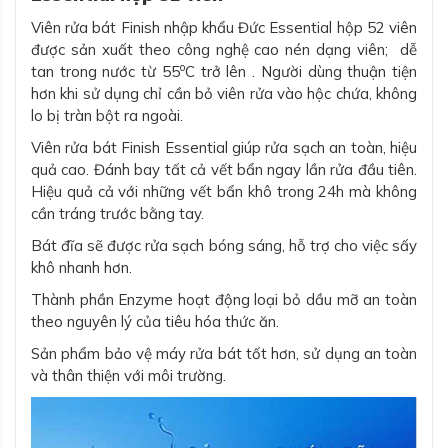
Viên rửa bát Finish nhập khẩu Đức Essential hộp 52 viên
được sản xuất theo công nghệ cao nén dạng viên; dễ
o
tan trong nước từ 55
C trở lên . Người dùng thuận tiện
hơn khi sử dụng chỉ cần bỏ viên rửa vào hộc chứa, không
lo bị tràn bột ra ngoài.
Viên rửa bát Finish Essential giúp rửa sạch an toàn, hiệu
quả cao. Đánh bay tất cả vết bẩn ngay lần rửa đầu tiên.
Hiệu quả cả với những vết bẩn khô trong 24h mà không
cần tráng trước bằng tay.
Bát đĩa sẽ được rửa sạch bóng sáng, hỗ trợ cho việc sấy
khô nhanh hơn.
Thành phần Enzyme hoạt động loại bỏ dầu mỡ an toàn
theo nguyên lý của tiêu hóa thức ăn.
Sản phẩm bảo vệ máy rửa bát tốt hơn, sử dụng an toàn
và thân thiện với môi trường.