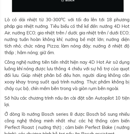
o
Lò có dải nhiệt từ 30-300
C với tối đa lên tới 18 phương
pháp gia nhiệt nướng. Tiêu biểu có thể kể đến: nướng 4D Hot
Air, nướng ECO; gia nhiệt trên / dưới; gia nhiệt trên / dưới ECO;
nướng tuần hoàn không khí; nướng bề mặt lớn; nướng diện
tích nhỏ; chức năng Pizza; làm nóng đáy; nướng ở nhiệt độ
thấp ; hâm nóng; giữ ấm.
Công nghệ nướng tiên tiến nhất hiện nay 4D Hot Air sử dụng
luồng khí nóng được lưu thông 4 chiều với sự hỗ trợ của quạt
đối lưu. Giúp nhiệt phân bổ đều hơn, người dùng không cần
xoay khay trong suốt quá trình nướng. Thực phẩm không bị
cháy cục bộ, chín mềm bên trong và giòn rụm bên ngoài.
Sở hữu các chương trình nấu ăn cài đặt sẵn Autopilot 10 tiện
lợi.
Ở dòng lò nướng Bosch series 8 được Bosch bổ sung nhiều
công nghệ thông minh nhất như: các hệ thống cảm biến
Perfect Roast ( nướng thịt) ; cảm biến Perfect Bake ( nướng
bánh); các chương trình hỗ trợ nấu ăn Bosch assistant …