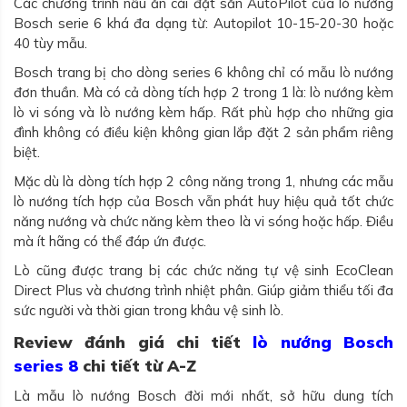
Các chương trình nấu ăn cài đặt sẵn AutoPilot của lò nướng
Bosch serie 6 khá đa dạng từ: Autopilot 10-15-20-30 hoặc
40 tùy mẫu.
Bosch trang bị cho dòng series 6 không chỉ có mẫu lò nướng
đơn thuần. Mà có cả dòng tích hợp 2 trong 1 là: lò nướng kèm
lò vi sóng và lò nướng kèm hấp. Rất phù hợp cho những gia
đình không có điều kiện không gian lắp đặt 2 sản phẩm riêng
biệt.
Mặc dù là dòng tích hợp 2 công năng trong 1, nhưng các mẫu
lò nướng tích hợp của Bosch vẫn phát huy hiệu quả tốt chức
năng nướng và chức năng kèm theo là vi sóng hoặc hấp. Điều
mà ít hãng có thể đáp ứn được.
Lò cũng được trang bị các chức năng tự vệ sinh EcoClean
Direct Plus và chương trình nhiệt phân. Giúp giảm thiểu tối đa
sức người và thời gian trong khâu vệ sinh lò.
Review đánh giá chi tiết
lò nướng Bosch
series 8
chi tiết từ A-Z
Là mẫu lò nướng Bosch đời mới nhất, sở hữu dung tích