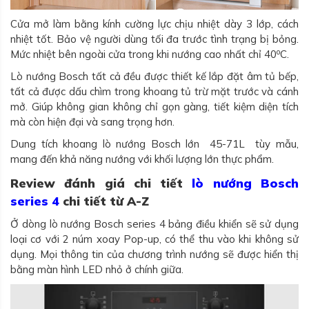
Cửa mở làm bằng kính cường lực chịu nhiệt dày 3 lớp, cách
nhiệt tốt. Bảo vệ người dùng tối đa trước tình trạng bị bỏng.
o
Mức nhiệt bên ngoài cửa trong khi nướng cao nhất chỉ 40
C.
Lò nướng Bosch tất cả đều được thiết kế lắp đặt âm tủ bếp,
tất cả được dấu chìm trong khoang tủ trừ mặt trước và cánh
mở. Giúp không gian không chỉ gọn gàng, tiết kiệm diện tích
mà còn hiện đại và sang trọng hơn.
Dung tích khoang lò nướng Bosch lớn 45-71L tùy mẫu,
mang đến khả năng nướng với khối lượng lớn thực phẩm.
Review đánh giá chi tiết
lò nướng Bosch
series 4
chi tiết từ A-Z
Ở dòng lò nướng Bosch series 4 bảng điều khiển sẽ sử dụng
loại cơ với 2 núm xoay Pop-up, có thể thu vào khi không sử
dụng. Mọi thông tin của chương trình nướng sẽ được hiển thị
bằng màn hình LED nhỏ ở chính giữa.