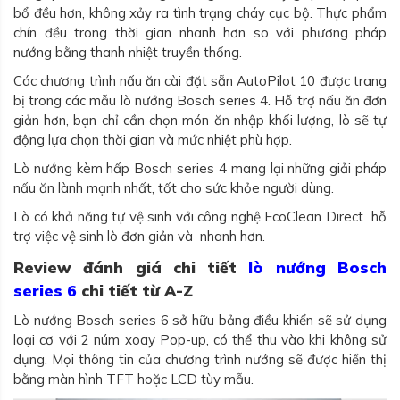
bổ đều hơn, không xảy ra tình trạng cháy cục bộ. Thực phẩm
chín đều trong thời gian nhanh hơn so với phương pháp
nướng bằng thanh nhiệt truyền thống.
Các chương trình nấu ăn cài đặt sẵn AutoPilot 10 được trang
bị trong các mẫu lò nướng Bosch series 4. Hỗ trợ nấu ăn đơn
giản hơn, bạn chỉ cần chọn món ăn nhập khối lượng, lò sẽ tự
động lựa chọn thời gian và mức nhiệt phù hợp.
Lò nướng kèm hấp Bosch series 4 mang lại những giải pháp
nấu ăn lành mạnh nhất, tốt cho sức khỏe người dùng.
Lò có khả năng tự vệ sinh với công nghệ EcoClean Direct hỗ
trợ việc vệ sinh lò đơn giản và nhanh hơn.
Review đánh giá chi tiết
lò nướng Bosch
series 6
chi tiết từ A-Z
Lò nướng Bosch series 6 sở hữu bảng điều khiển sẽ sử dụng
loại cơ với 2 núm xoay Pop-up, có thể thu vào khi không sử
dụng. Mọi thông tin của chương trình nướng sẽ được hiển thị
bằng màn hình TFT hoặc LCD tùy mẫu.