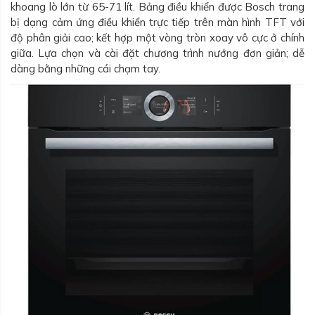
khoang lò lớn từ 65-71 lít. Bảng điều khiển được Bosch trang
bị dạng cảm ứng điều khiển trực tiếp trên màn hình TFT với
độ phân giải cao; kết hợp một vòng tròn xoay vô cực ở chính
giữa. Lựa chọn và cài đặt chương trình nướng đơn giản; dễ
dàng bằng những cái chạm tay.