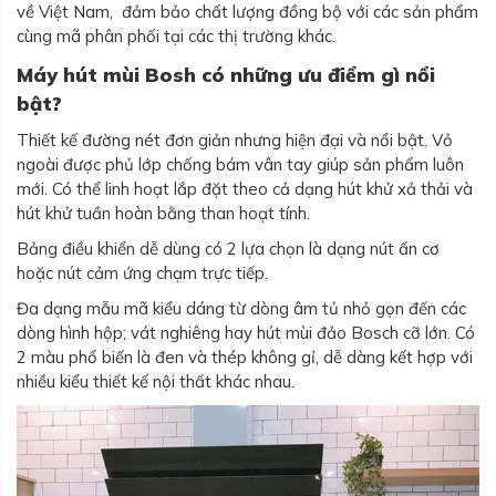
về Việt Nam, đảm bảo chất lượng đồng bộ với các sản phẩm
cùng mã phân phối tại các thị trường khác.
Máy hút mùi Bosh có những ưu điểm gì nổi
bật?
Thiết kế đường nét đơn giản nhưng hiện đại và nổi bật. Vỏ
ngoài được phủ lớp chống bám vân tay giúp sản phẩm luôn
mới. Có thể linh hoạt lắp đặt theo cả dạng hút khử xả thải và
hút khử tuần hoàn bằng than hoạt tính.
Bảng điều khiển dễ dùng có 2 lựa chọn là dạng nút ấn cơ
hoặc nút cảm ứng chạm trực tiếp.
Đa dạng mẫu mã kiểu dáng từ dòng âm tủ nhỏ gọn đến các
dòng hình hộp; vát nghiêng hay hút mùi đảo Bosch cỡ lớn. Có
2 màu phổ biến là đen và thép không gỉ, dễ dàng kết hợp với
nhiều kiểu thiết kế nội thất khác nhau.