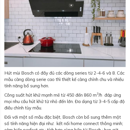
Hút mùi Bosch có đầy đủ các dòng series từ 2-4-6 và 8. Các
mẫu càng dòng serie cao thì thiết kế càng chỉnh chu và nhiều
tính năng bổ sung hơn.
3
Công suất hút khử mạnh mẽ từ 450 đến 860 m
/h đáp ứng
mọi nhu cầu hút khử từ nhỏ đến lớn. Đa dạng từ 3-4-5 cấp độ
điều chỉnh tùy mẫu.
Đối với một số mẫu đặc biệt, Bosch còn bổ sung thêm một
số tính năng hiện đại như: kết nối home connect thông minh;
cảm biến perfect air ; tích hợp cùng bếp từ Bosch ; hẹn giờ …