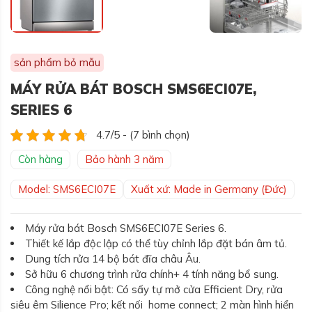
sản phẩm bỏ mẫu
MÁY RỬA BÁT BOSCH SMS6ECI07E,
SERIES 6
4.7/5 - (7 bình chọn)
Còn hàng
Bảo hành 3 năm
Model: SMS6ECI07E
Xuất xứ: Made in Germany (Đức)
Máy rửa bát Bosch SMS6ECI07E Series 6.
Thiết kế lắp độc lập có thể tùy chỉnh lắp đặt bán âm tủ.
Dung tích rửa 14 bộ bát đĩa châu Âu.
Sở hữu 6 chương trình rửa chính+ 4 tính năng bổ sung.
Công nghệ nổi bật: Có sấy tự mở cửa Efficient Dry, rửa
siêu êm Silience Pro; kết nối home connect; 2 màn hình hiển