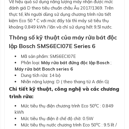
Về hiệu quả sử dụng năng lượng máy nhận được mức
đánh giá D theo tiêu chuẩn châu Âu 2017/1369. Trên
thực tế, khi người dùng sử dụng chương trình rửa tiết
kiệm Eco 50 ° C với mức đầy tải thì máy sẽ tiêu thụ
khoảng 0,849 kWh / lần và chỉ sử dụng hết 9,5l nước.
Thông số kỹ thuật của máy rửa bát độc
lập Bosch SMS6ECI07E Series 6
Mã sản phẩm: SMS6ECI07E
Phân loại:
Máy rửa bát đứng độc lập Bosch
;
Máy rửa bát Bosch series 6
Dung tích rửa: 14 bộ
Nhãn năng lượng: D ( theo thang từ A đến G)
Chi tiết kỹ thuật, công nghệ và các chương
trình rửa:
o
Mức tiêu thụ điện chương trình Eco 50
C : 0.849
kWh
Mức tiêu thụ điện ở chế độ chờ: 0.5W
o
Mức tiêu thụ nước chương trình Eco 50
C : 9.5 lít /