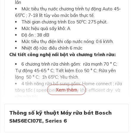
lần
Mức tiêu thụ nước chương trình tự động Auto 45-
o
65
C ; 7-18 lít tùy vào mức bẩn thực tế.
o
Thời gian chương trình Eco 50
C: 275 phút.
Mức hiệu quả sấy khô: A
Độ ồn : 38 dB
Mức tiêu thụ điện khi cấp nước nóng: 0.6 kWh.
Nhiệt độ rửa: điều chỉnh 6 mức
Chi tiết công nghệ nổi bật và chương trình rửa:
6 chương trình rửa chính gồm: rửa mạnh 70 ° C;
Tự động 45-65 ° C; Tiết kiệm Eco 50 ° C; Rửa yên
lặng 50 ° C; 1h 65ºC; Yêu thích.
4 tính năng rửa bổ sung gồm: Home connect ; rửa
Xem thêm
tăng tốc ( speedperfect+) ; sấy khô efficient dry và
rửa nửa tải.
Có chương trình vệ sinh máy
Chương trình rửa yên lặng có thể điều chỉnh theo
Thông số kỹ thuật Máy rửa bát Bosch
yêu cầu qua app.
SMS6ECI07E, Series 6
Công nghệ sấy tiết kiệm điện tự mở cửa Efficient
Dry