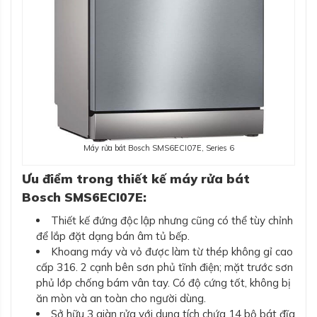
Máy rửa bát Bosch SMS6ECI07E, Series 6
Ưu điểm trong thiết kế máy rửa bát
Bosch SMS6ECI07E:
Thiết kế đứng độc lập nhưng cũng có thể tùy chỉnh
để lắp đặt dạng bán âm tủ bếp.
Khoang máy và vỏ được làm từ thép không gỉ cao
cấp 316. 2 cạnh bên sơn phủ tĩnh điện; mặt trước sơn
phủ lớp chống bám vân tay. Có độ cứng tốt, không bị
ăn mòn và an toàn cho người dùng.
Sở hữu 3 giàn rửa với dung tích chứa 14 bộ bát đĩa