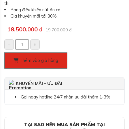
thị.
Bảng điều khiển nút ấn cơ.
Giá khuyến mãi tới 30%.
Giá
Giá
18.500.000
₫
19.700.000
₫
gốc
hiện
là:
tại
−
+
19.700.000 ₫.
là:
Máy
18.500.000 ₫.
rửa
bát
Thêm vào giỏ hàng
Bosch
SMS6ECI07E,
Series
KHUYẾN MÃI - ƯU ĐÃI
6
số
Gọi ngay hotline 24/7 nhận ưu đãi thêm 1-3%
lượng
TẠI SAO NÊN MUA SẢN PHẨM TẠI