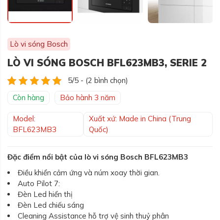
Lò vi sóng Bosch
LÒ VI SÓNG BOSCH BFL623MB3, SERIE 2
5/5 - (2 bình chọn)
Còn hàng
Bảo hành 3 năm
Model:
Xuất xứ: Made in China (Trung
BFL623MB3
Quốc)
Đặc điểm nổi bật của lò vi sóng Bosch BFL623MB3
Điều khiển cảm ứng và núm xoay thời gian.
Auto Pilot 7:
Đèn Led hiển thị
Đèn Led chiếu sáng
Cleaning Assistance hỗ trợ vệ sinh thuỷ phân