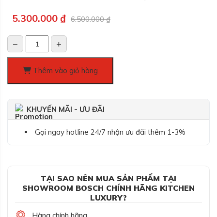
Giá
Giá
5.300.000
₫
6.500.000
₫
gốc
hiện
là:
tại
−
+
6.500.000 ₫.
là:
Lò
5.300.000 ₫.
vi
sóng
Thêm vào giỏ hàng
Bosch
BFL623MB3,
Serie
KHUYẾN MÃI - ƯU ĐÃI
2
số
Gọi ngay hotline 24/7 nhận ưu đãi thêm 1-3%
lượng
TẠI SAO NÊN MUA SẢN PHẨM TẠI
SHOWROOM BOSCH CHÍNH HÃNG KITCHEN
LUXURY?
Hàng chính hãng