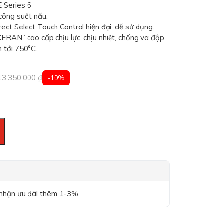
 Series 6
công suất nấu.
rect Select Touch Control hiện đại, dễ sử dụng.
RAN” cao cấp chịu lực, chịu nhiệt, chống va đập
n tới 750°C.
13.350.000
₫
-10%
 nhận ưu đãi thêm 1-3%