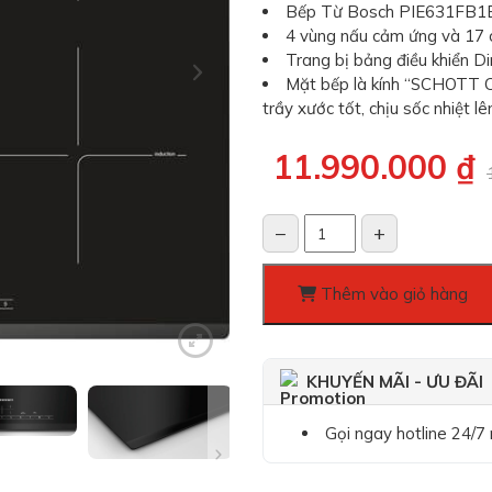
Bếp Từ Bosch PIE631FB1E
4 vùng nấu cảm ứng và 17 
Trang bị bảng điều khiển Di
Mặt bếp là kính “SCHOTT CE
trầy xước tốt, chịu sốc nhiệt lê
Giá
Giá
11.990.000
₫
gốc
hiện
là:
tại
13.350.000 ₫.
là:
−
+
Bếp
11.990.000 ₫.
từ
Bosch
Thêm vào giỏ hàng
PIE631FB1E,
Series
6
KHUYẾN MÃI - ƯU ĐÃI
số
lượng
Gọi ngay hotline 24/7