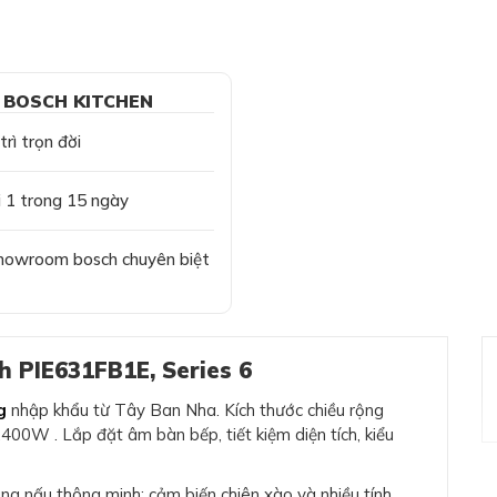
 BOSCH KITCHEN
rì trọn đời
i 1 trong 15 ngày
howroom bosch chuyên biệt
h PIE631FB1E, Series 6
g
nhập khẩu từ Tây Ban Nha. Kích thước chiều rộng
00W . Lắp đặt âm bàn bếp, tiết kiệm diện tích, kiểu
ng nấu thông minh; cảm biến chiên xào và nhiều tính