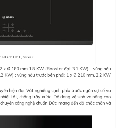
h PIE631FB1E, Series 6
: 2 x Ø 180 mm 1.8 KW (Booster đạt 3.1 KW) ; vùng nấu
.2 KW) ; vùng nấu trước bên phải: 1 x Ø 210 mm, 2.2 KW
uyền hiện đại. Vát nghiêng cạnh phía trước ngăn sự cố va
 nhiệt tốt, chống trầy xước. Dễ dàng vệ sinh và nâng cao
 chuyền công nghệ chuẩn Đức, mang đến độ chắc chắn và