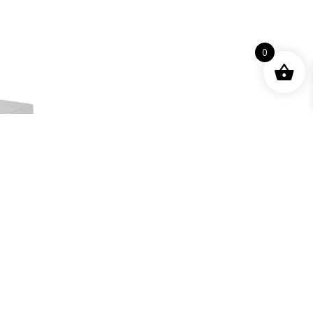
0
ùi Bosch
0 90cm,
Giá
0
₫
gốc
0
₫
là:
21.010.000 ₫.