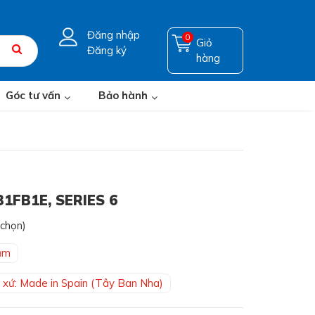
Đăng nhập
0
Giỏ
Đăng ký
hàng
Góc tư vấn
Bảo hành
1FB1E, SERIES 6
 chọn)
ăm
 xứ: Made in Spain (Tây Ban Nha)