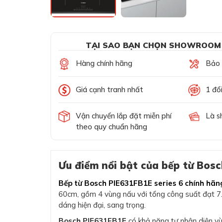
TẠI SAO BẠN CHỌN SHOWROOM
Hàng chính hãng
Bảo t
Giá cạnh tranh nhất
1 đổ
Vận chuyển lắp đặt miễn phí
Là s
theo quy chuẩn hãng
Ưu điểm nổi bật của bếp từ Bosc
Bếp từ Bosch PIE631FB1E series 6 chính hãn
60cm, gồm 4 vùng nấu với tổng công suất đạt 7.4
dáng hiện đại, sang trọng.
Bosch PIE631FB1E
có khả năng tự nhận diện vù