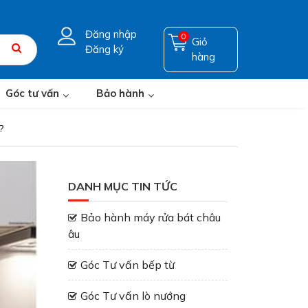
Đăng nhập
0
Giỏ
Đăng ký
hàng
Góc tư vấn
Bảo hành
?
DANH MỤC TIN TỨC
Bảo hành máy rửa bát châu
âu
Góc Tư vấn bếp từ
Góc Tư vấn lò nướng