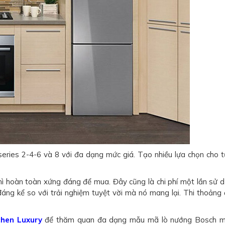
series 2-4-6 và 8 với đa dạng mức giá. Tạo nhiều lựa chọn cho 
 thì hoàn toàn xứng đáng để mua. Đây cũng là chi phí một lần sử 
đáng kể so với trải nghiệm tuyệt vời mà nó mang lại. Thi thoảng
hen Luxury
để thăm quan đa dạng mẫu mã lò nướng Bosch mớ