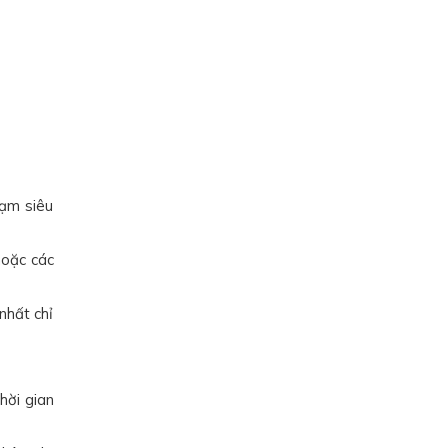
hạm siêu
hoặc các
nhất chỉ
hời gian