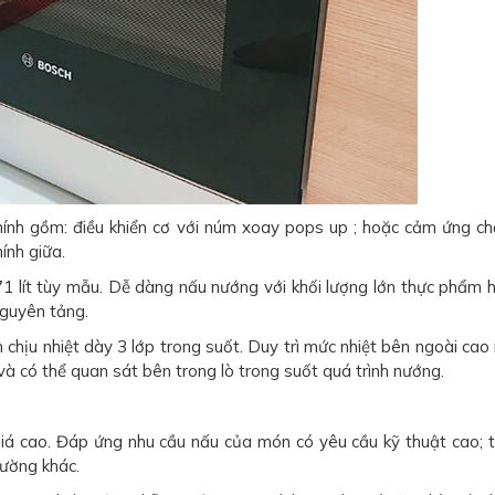
chính gồm: điều khiển cơ với núm xoay pops up ; hoặc cảm ứng c
ính giữa.
71 lít tùy mẫu. Dễ dàng nấu nướng với khối lượng lớn thực phẩm 
nguyên tảng.
 chịu nhiệt dày 3 lớp trong suốt. Duy trì mức nhiệt bên ngoài cao 
à có thể quan sát bên trong lò trong suốt quá trình nướng.
á cao. Đáp ứng nhu cầu nấu của món có yêu cầu kỹ thuật cao; t
ường khác.