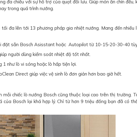
 đa chiều với sự hỗ trợ của quạt đối lưu. Giúp món ăn chín đều, 
ay trong quá trình nướng.
i tối đa lên tới 13 phương pháp gia nhiệt nướng. Mang đến nhiều 
ài đặt sẵn Bosch Asisstant hoặc Autopilot từ 10-15-20-30-40 tù
úp người dùng kiểm soát nhiệt độ tốt nhất.
 như lò vi sóng hoặc lò hấp tiện lợi.
Clean Direct giúp việc vệ sinh lò đơn giản hơn bao giờ hết.
 mỗi chiếc lò nướng Bosch cũng thuộc loại cao trên thị trường. T
á của Bosch lại khá hợp lý. Chỉ từ hơn 9 triệu đồng bạn đã có th