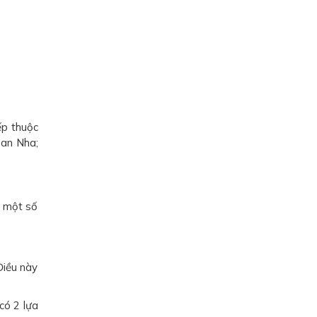
ếp thuộc
Ban Nha;
n một số
Điều này
có 2 lựa