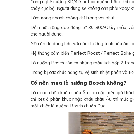
Công nghệ nướng 3D/4D hot air nướng bằng khí nóng
cháy cục bộ. Người dùng sẽ không cần phải xoay kh
Làm nóng nhanh chóng chỉ trong vài phút.
o
Dải nhiệt rộng dao động từ 30-300
C tùy mẫu, vớ
cho người dùng.
Nấu ăn dễ dàng hơn với các chương trình nấu ăn c
Hệ thống cảm biến Perfect Roast / Perfect Bake gi
Lò nướng Bosch còn có những mẫu tích hợp 2 trong 1
Trang bị các chức năng tự vệ sinh nhiệt phân và Eco
Có nên mua lò nướng Bosch không?
Là dòng nhập khẩu châu Âu cao cấp, nên giá thành
chỉ xét ở phân khúc nhập khẩu châu Âu thì mức gi
một chiếc lò nướng Bosch chuẩn Đức.