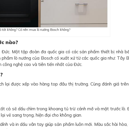
ó tốt không? Có nên mua lò nướng Bosch không?
ớc nào?
 Đức. Một tập đoàn đa quốc gia có các sản phẩm thiết bị nhà b
n phẩm lò nướng của Bosch có xuất xứ từ các quốc gia như: Tây 
 công nghệ cao và tiên tiến nhất của Đức.
g?
h lại được xếp vào hàng top đầu thị trường. Cùng đánh giá trê
tất cả sẽ dấu chìm trong khoang tủ trừ cánh mở và mặt trước lò. 
lại vẻ sang trọng, hiện đại cho không gian.
ính và in dấu vân tay giúp sản phẩm luôn mới. Màu sắc hài hòa, 