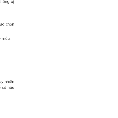
không bị
lựa chọn
y mẫu.
uy nhiên
ể sở hữu