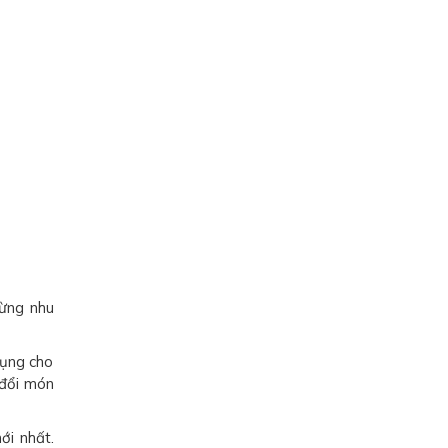
từng nhu
dụng cho
 đổi món
i nhất.