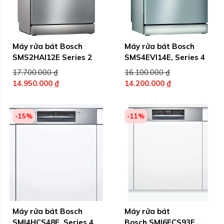
Máy rửa bát Bosch
Máy rửa bát Bosch
SMS2HAI12E Series 2
SMS4EVI14E, Series 4
Giá
Giá
17.700.000
₫
16.100.000
₫
gốc
gốc
14.950.000
₫
14.200.000
₫
Giá
là:
Giá
là:
hiện
17.700.000 ₫.
hiện
16.100.000 ₫.
tại
tại
-15%
-11%
là:
là:
14.950.000 ₫.
14.200.000 ₫.
Máy rửa bát Bosch
Máy rửa bát
SMI4HCS48E, Series 4
Bosch SMI6ECS93E,