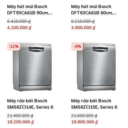
Máy hút mùi Bosch
Máy hút mùi Bosch
DFT93CA61B 90cm,
DFT63CA61B 60cm,
series 2
series 2
Giá
Giá
6.410.000
₫
6.210.000
₫
gốc
gốc
4.100.000
₫
3.900.000
₫
Giá
là:
Giá
là:
hiện
6.410.000 ₫.
hiện
6.210.000 ₫.
tại
tại
-11%
-6%
là:
là:
4.100.000 ₫.
3.900.000 ₫.
Máy rửa bát Bosch
Máy rửa bát Bosch
SMS6ZCI14E, Series 6
SMS6ZCI15E, Series 6
Giá
Giá
21.400.000
₫
21.000.000
₫
gốc
gốc
19.200.000
₫
19.800.000
₫
Giá
là:
Giá
là: