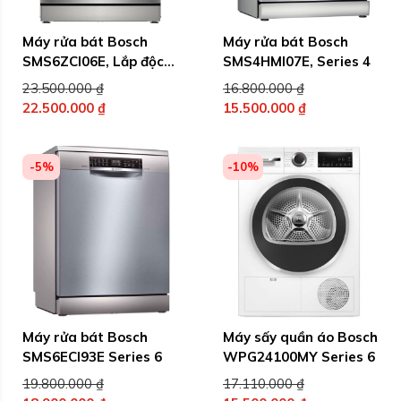
Máy rửa bát Bosch
Máy rửa bát Bosch
SMS6ZCI06E, Lắp độc
SMS4HMI07E, Series 4
lập, Serie 6
Giá
Giá
23.500.000
₫
16.800.000
₫
gốc
gốc
22.500.000
₫
15.500.000
₫
Giá
là:
Giá
là:
hiện
23.500.000 ₫.
hiện
16.800.000 ₫.
tại
tại
-5%
-10%
là:
là:
22.500.000 ₫.
15.500.000 ₫.
Máy rửa bát Bosch
Máy sấy quần áo Bosch
SMS6ECI93E Series 6
WPG24100MY Series 6
Giá
Giá
19.800.000
₫
17.110.000
₫