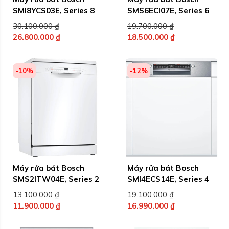
SMI8YCS03E, Series 8
SMS6ECI07E, Series 6
Giá
Giá
30.100.000
₫
19.700.000
₫
gốc
gốc
26.800.000
₫
18.500.000
₫
Giá
là:
Giá
là:
hiện
30.100.000 ₫.
hiện
19.700.000 ₫.
tại
tại
-10%
-12%
là:
là:
26.800.000 ₫.
18.500.000 ₫.
Máy rửa bát Bosch
Máy rửa bát Bosch
SMS2ITW04E, Series 2
SMI4ECS14E, Series 4
Giá
Giá
13.100.000
₫
19.100.000
₫
gốc
gốc
11.900.000
₫
16.990.000
₫
Giá
là:
Giá
là:
hiện
13.100.000 ₫.
hiện
19.100.000 ₫.