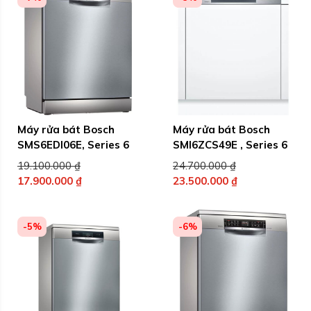
là:
là:
19.990.000 ₫.
21.500.000 ₫.
Máy rửa bát Bosch
Máy rửa bát Bosch
SMS6EDI06E, Series 6
SMI6ZCS49E , Series 6
Giá
Giá
19.100.000
₫
24.700.000
₫
gốc
gốc
17.900.000
₫
23.500.000
₫
Giá
là:
Giá
là:
hiện
19.100.000 ₫.
hiện
24.700.000 ₫.
tại
tại
-5%
-6%
là:
là:
17.900.000 ₫.
23.500.000 ₫.