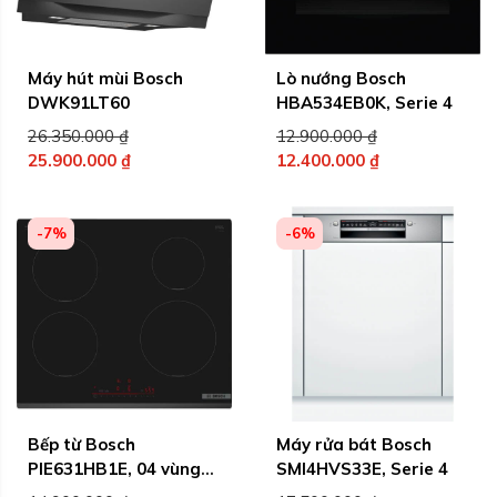
Máy hút mùi Bosch
Lò nướng Bosch
DWK91LT60
HBA534EB0K, Serie 4
Giá
Giá
26.350.000
₫
12.900.000
₫
gốc
gốc
25.900.000
₫
12.400.000
₫
Giá
là:
Giá
là:
hiện
26.350.000 ₫.
hiện
12.900.000 ₫.
tại
tại
-7%
-6%
là:
là:
25.900.000 ₫.
12.400.000 ₫.
Bếp từ Bosch
Máy rửa bát Bosch
PIE631HB1E, 04 vùng
SMI4HVS33E, Serie 4
nấu, Serie 6