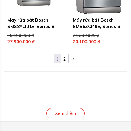
Máy rửa bát Bosch
Máy rửa bát Bosch
SMS8YCI01E, Series 8
SMS6ZCI49E, Series 6
Giá
Giá
29.100.000
₫
21.300.000
₫
gốc
gốc
27.900.000
₫
20.100.000
₫
Giá
là:
Giá
là:
hiện
29.100.000 ₫.
hiện
21.300.000 ₫.
1
2
→
tại
tại
là:
là:
27.900.000 ₫.
20.100.000 ₫.
Xem thêm