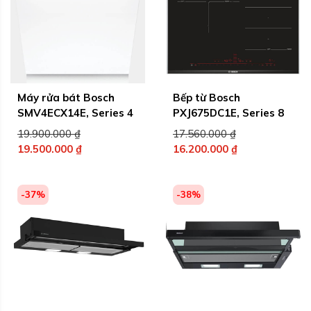
Máy rửa bát Bosch
Bếp từ Bosch
SMV4ECX14E, Series 4
PXJ675DC1E, Series 8
Giá
Giá
19.900.000
₫
17.560.000
₫
gốc
gốc
19.500.000
₫
16.200.000
₫
Giá
là:
Giá
là:
hiện
19.900.000 ₫.
hiện
17.560.000 ₫.
tại
tại
-37%
-38%
là:
là:
19.500.000 ₫.
16.200.000 ₫.