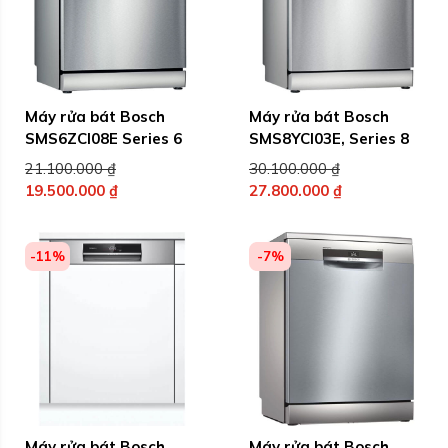
Máy rửa bát Bosch
Máy rửa bát Bosch
SMS6ZCI08E Series 6
SMS8YCI03E, Series 8
Giá
Giá
21.100.000
₫
30.100.000
₫
gốc
gốc
19.500.000
₫
27.800.000
₫
Giá
là:
Giá
là:
hiện
21.100.000 ₫.
hiện
30.100.000 ₫.
tại
tại
-11%
-7%
là:
là:
19.500.000 ₫.
27.800.000 ₫.
Máy rửa bát Bosch
Máy rửa bát Bosch