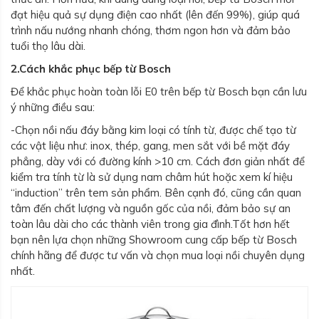
đạt hiệu quả sự dụng điện cao nhất (lên đến 99%), giúp quá
trình nấu nướng nhanh chóng, thơm ngon hơn và đảm bảo
tuổi thọ lâu dài.
2.Cách khắc phục bếp từ Bosch
Để khắc phục hoàn toàn lỗi E0 trên bếp từ Bosch bạn cần lưu
ý những điều sau:
-Chọn nồi nấu đáy bằng kim loại có tính từ, được chế tạo từ
các vật liệu như: inox, thép, gang, men sắt với bề mặt đáy
phẳng, dày với có đường kính >10 cm. Cách đơn giản nhất để
kiểm tra tính từ là sử dụng nam châm hút hoặc xem kí hiệu
“induction” trên tem sản phẩm. Bên cạnh đó, cũng cần quan
tâm đến chất lượng và nguồn gốc của nồi, đảm bảo sự an
toàn lâu dài cho các thành viên trong gia đình.Tốt hơn hết
bạn nên lựa chọn những Showroom cung cấp bếp từ Bosch
chính hãng để được tư vấn và chọn mua loại nồi chuyên dụng
nhất.