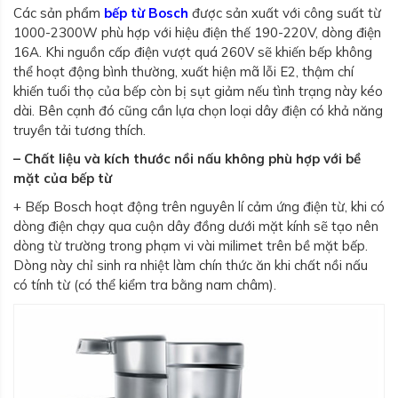
Các sản phẩm
bếp từ Bosch
được sản xuất với công suất từ
1000-2300W phù hợp với hiệu điện thế 190-220V, dòng điện
16A. Khi nguồn cấp điện vượt quá 260V sẽ khiến bếp không
thể hoạt động bình thường, xuất hiện mã lỗi E2, thậm chí
khiến tuổi thọ của bếp còn bị sụt giảm nếu tình trạng này kéo
dài. Bên cạnh đó cũng cần lựa chọn loại dây điện có khả năng
truyền tải tương thích.
– Chất liệu và kích thước nồi nấu không phù hợp với bề
mặt của bếp từ
+ Bếp Bosch hoạt động trên nguyên lí cảm ứng điện từ, khi có
dòng điện chạy qua cuộn dây đồng dưới mặt kính sẽ tạo nên
dòng từ trường trong phạm vi vài milimet trên bề mặt bếp.
Dòng này chỉ sinh ra nhiệt làm chín thức ăn khi chất nồi nấu
có tính từ (có thể kiểm tra bằng nam châm).