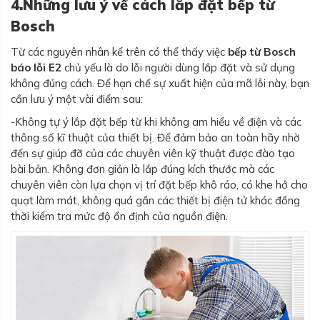
4.Những lưu ý về cách lắp đặt bếp từ
Bosch
Từ các nguyên nhân kể trên có thể thấy việc
bếp từ Bosch
báo lỗi E2
chủ yếu là do lỗi người dùng lắp đặt và sử dụng
không đúng cách. Để hạn chế sự xuất hiện của mã lỗi này, bạn
cần lưu ý một vài điểm sau:
-Không tự ý lắp đặt bếp từ khi không am hiểu về điện và các
thông số kĩ thuật của thiết bị. Để đảm bảo an toàn hãy nhờ
đến sự giúp đỡ của các chuyên viên kỹ thuật được đào tạo
bài bản. Không đơn giản là lắp đúng kích thước mà các
chuyên viên còn lựa chọn vị trí đặt bếp khô ráo, có khe hở cho
quạt làm mát, không quá gần các thiết bị điện tử khác đồng
thời kiểm tra mức độ ổn định của nguồn điện.