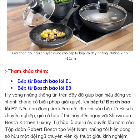
Lựa chọn nồi nấu chuyên dụng cho bếp từ bếp, có đáy phẳng, đường kính
>11cm
>Tham khảo thêm:
Bếp từ Bosch báo lỗi E1
Bếp từ Bosch báo lỗi E3
Hy vọng những thông tin trên đây đã giúp bạn hiểu đúng và
nhanh chóng có biện pháp giải quyết khi
bếp từ Bosch báo
lỗi E2
. Nếu bạn đang tìm kiếm một địa chỉ sửa bếp từ Bosch
chuyên nghiệp, giá cả hợp lí thì hãy đến ngay với Showroom
Bosch Kitchen Luxury. Tự hào là đại lú ủy quyền lâu năm của
Tập đoàn Robert Bosch tạo Việt Nam, chúng tôi hiện đang
sở hữu một đội ngũ chuyên viên kỹ thuật giàu kinh nghiệm,