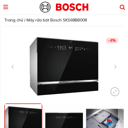
Trang chủ
/
Máy rửa bát Bosch SKS68BB008
-4%