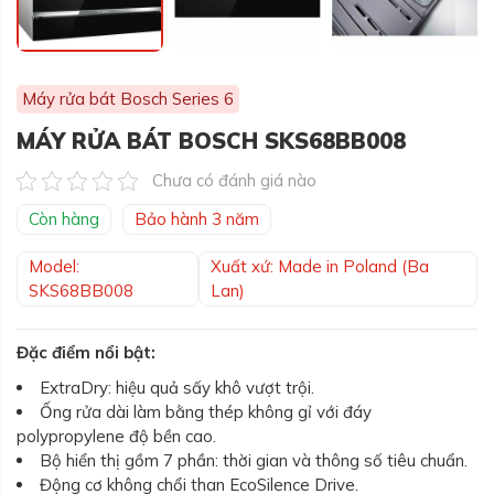
Máy rửa bát Bosch Series 6
MÁY RỬA BÁT BOSCH SKS68BB008
Chưa có đánh giá nào
Còn hàng
Bảo hành 3 năm
Model:
Xuất xứ: Made in Poland (Ba
SKS68BB008
Lan)
Đặc điểm nổi bật:
ExtraDry: hiệu quả sấy khô vượt trội.
Ống rửa dài làm bằng thép không gỉ với đáy
polypropylene độ bền cao.
Bộ hiển thị gồm 7 phần: thời gian và thông số tiêu chuẩn.
Động cơ không chổi than EcoSilence Drive.