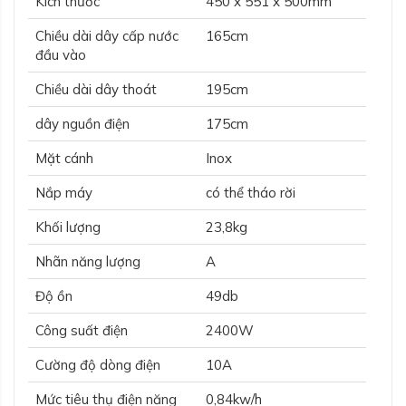
Kích thước
450 x 551 x 500mm
Chiều dài dây cấp nước
165cm
đầu vào
Chiều dài dây thoát
195cm
dây nguồn điện
175cm
Mặt cánh
Inox
Nắp máy
có thể tháo rời
Khối lượng
23,8kg
Nhãn năng lượng
A
Độ ồn
49db
Công suất điện
2400W
Cường độ dòng điện
10A
Mức tiêu thụ điện năng
0,84kw/h