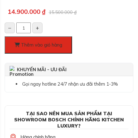
Giá
Giá
14.900.000
₫
15.500.000
₫
gốc
hiện
là:
tại
−
+
15.500.000 ₫.
là:
Máy
14.900.000 ₫.
rửa
bát
Thêm vào giỏ hàng
Bosch
SKS68BB008
số
KHUYẾN MÃI - ƯU ĐÃI
lượng
Gọi ngay hotline 24/7 nhận ưu đãi thêm 1-3%
TẠI SAO NÊN MUA SẢN PHẨM TẠI
SHOWROOM BOSCH CHÍNH HÃNG KITCHEN
LUXURY?
Hàng chính hãng