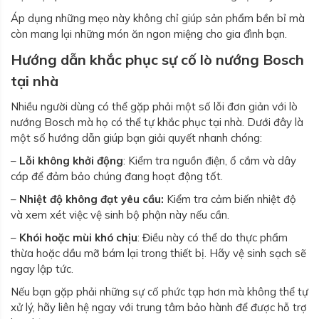
Áp dụng những mẹo này không chỉ giúp sản phẩm bền bỉ mà
còn mang lại những món ăn ngon miệng cho gia đình bạn.
Hướng dẫn khắc phục sự cố lò nướng Bosch
tại nhà
Nhiều người dùng có thể gặp phải một số lỗi đơn giản với lò
nướng Bosch mà họ có thể tự khắc phục tại nhà. Dưới đây là
một số hướng dẫn giúp bạn giải quyết nhanh chóng:
–
Lỗi không khởi động
: Kiểm tra nguồn điện, ổ cắm và dây
cáp để đảm bảo chúng đang hoạt động tốt.
–
Nhiệt độ không đạt yêu cầu:
Kiểm tra cảm biến nhiệt độ
và xem xét việc vệ sinh bộ phận này nếu cần.
–
Khói hoặc mùi khó chịu
: Điều này có thể do thực phẩm
thừa hoặc dầu mỡ bám lại trong thiết bị. Hãy vệ sinh sạch sẽ
ngay lập tức.
Nếu bạn gặp phải những sự cố phức tạp hơn mà không thể tự
xử lý, hãy liên hệ ngay với trung tâm bảo hành để được hỗ trợ