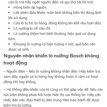
cửa lò mà hãy ngắt nguồn điện và gọi thợ tới hỗ trợ);
Hỏng biến áp nguồn;
Liệt phím điều khiển, màn hình không hiển thị đúng lệnh
khi sử dụng;
Cửa lò bị hở, bị hỏng, đóng không kín khít như ban đầu;
Lò nướng bị nổ cầu chì;
Lò nướng chậm hơn bình thường, hiệu quả sử dụng
kém;
Khoang lò nướng có hiện tượng rỉ sét, quá bẩn cần
được vệ sinh.
Nguyên nhân khiến lò nướng Bosch không
hoạt động
– Nguồn điện – Nếu lò nướng không nhận điện. Hãy kiểm tra
xem dây nguồn có bị hỏng hay không, hoặc ổ cắm có hoạt
động tốt hay không.
– Hệ thống điều khiển của lò cũng có thể gặp vấn đề. Nếu các
nút bấm không phản hồi hoặc hiển thị sai thông tin. Hãy cân
nhắc đến việc đưa thiết bị đến trung tâm bảo hành để được
kiểm tra kỹ lưỡng.