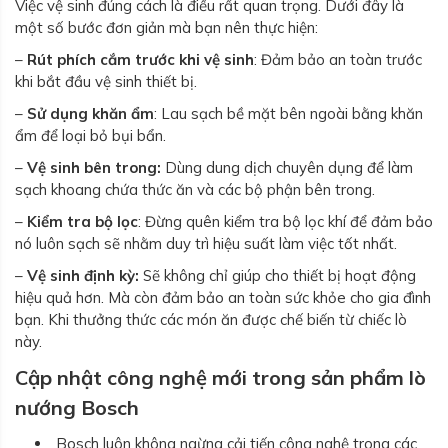
Việc vệ sinh đúng cách là điều rất quan trọng. Dưới đây là
một số bước đơn giản mà bạn nên thực hiện:
–
Rút phích cắm trước khi vệ sinh
: Đảm bảo an toàn trước
khi bắt đầu vệ sinh thiết bị.
–
Sử dụng khăn ẩm
: Lau sạch bề mặt bên ngoài bằng khăn
ẩm để loại bỏ bụi bẩn.
–
Vệ sinh bên trong:
Dùng dung dịch chuyên dụng để làm
sạch khoang chứa thức ăn và các bộ phận bên trong.
–
Kiểm tra bộ lọc
: Đừng quên kiểm tra bộ lọc khí để đảm bảo
nó luôn sạch sẽ nhằm duy trì hiệu suất làm việc tốt nhất.
–
Vệ sinh định kỳ:
Sẽ không chỉ giúp cho thiết bị hoạt động
hiệu quả hơn. Mà còn đảm bảo an toàn sức khỏe cho gia đình
bạn. Khi thưởng thức các món ăn được chế biến từ chiếc lò
này.
Cập nhật công nghệ mới trong sản phẩm lò
nướng Bosch
Bosch luôn không ngừng cải tiến công nghệ trong các