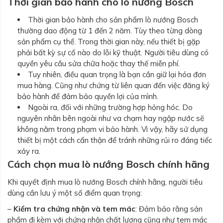
Thời gian bảo hành cho lò nướng Bosch
Thời gian bảo hành cho sản phẩm lò nướng Bosch
thường dao động từ 1 đến 2 năm. Tùy theo từng dòng
sản phẩm cụ thể. Trong thời gian này, nếu thiết bị gặp
phải bất kỳ sự cố nào do lỗi kỹ thuật. Người tiêu dùng có
quyền yêu cầu sửa chữa hoặc thay thế miễn phí.
Tuy nhiên, điều quan trọng là bạn cần giữ lại hóa đơn
mua hàng. Cũng như chứng từ liên quan đến việc đăng ký
bảo hành để đảm bảo quyền lợi của mình.
Ngoài ra, đối với những trường hợp hỏng hóc. Do
nguyên nhân bên ngoài như va chạm hay ngập nước sẽ
không nằm trong phạm vi bảo hành. Vì vậy, hãy sử dụng
thiết bị một cách cẩn thận để tránh những rủi ro đáng tiếc
xảy ra.
Cách chọn mua lò nướng Bosch chính hãng
Khi quyết định mua lò nướng Bosch chính hãng, người tiêu
dùng cần lưu ý một số điểm quan trọng:
–
Kiểm tra chứng nhận và tem mác
: Đảm bảo rằng sản
phẩm đi kèm với chứng nhận chất lượng cũng như tem mác