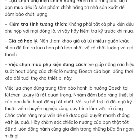
–
Lựa chọn phụ kiện chính hãng
: Đảm bảo rằng phụ kiện
bạn mua đều là sản phẩm chính hãng từ nhà sản xuất để
đảm bảo chất lượng.
–
Kiểm tra tính tương thích
: Không phải tất cả phụ kiện đều
phù hợp với mọi dòng lò, vì vậy hãy kiểm tra kỹ trước khi mua.
–
Giá cả hợp lý
: Nên tham khảo giá cả từ nhiều nguồn khác
nhau để tìm ra lựa chọn phù hợp nhất về cả chất lượng và giá
thành.
–
Việc chọn mua phụ kiện đúng cách
: Sẽ giúp nâng cao hiệu
suất hoạt động của chiếc lò nướng Bosch của bạn, đồng thời
kéo dài tuổi thọ cho thiết bị này.
Việc lựa chọn đúng trung tâm bảo hành lò nướng Bosch tại
Kitchen luxury là rất quan trọng. Nhằm đảm bảo rằng thiết bị
của bạn luôn hoạt động tốt nhất. Với sự hỗ trợ từ đội ngũ kỹ
thuật viên chuyên nghiệp cùng quy trình làm việc rõ ràng.
Chắc chắn rằng mọi vấn đề sẽ được giải quyết nhanh chóng
và hiệu quả. Hãy chăm sóc chiếc lò nướng của bạn thật tốt
để nó luôn đồng hành cùng gia đình trong những bữa ăn ngon
miệng!