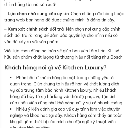
chính hãng từ nhà sản xuất.
–
Lựa chọn nhà cung cấp uy tín
: Chọn những cửa hàng hoặc
trang web bán hàng đã được chứng minh là đáng tin cậy.
–
Xem xét chính sách đổi trả
: Nên chọn nơi cung cấp chính
sách đổi trả rõ ràng để đảm bảo quyền lợi cho mình nếu có
vấn đề xảy ra với sản phẩm.
Việc lựa chọn đúng nơi bán sẽ giúp bạn yên tâm hơn. Khi sở
hữu sản phẩm chất lượng từ thương hiệu nổi tiếng như Bosch.
Khách hàng nói gì về Kitchen Luxury?
Phản hồi từ khách hàng là một trong những yếu tố
quan trọng. Giúp chúng ta hiểu rõ hơn về chất lượng dịch
vụ của trung tâm bảo hành Kitchen luxury. Nhiều khách
hàng đã bày tỏ sự hài lòng với thái độ phục vụ tận tình
của nhân viên cũng như khả năng xử lý sự cố nhanh chóng.
Nhiều ý kiến đánh giá cao về quy trình làm việc chuyên
nghiệp và khoa học tại đây. Khách hàng cảm thấy an toàn
khi gửi gắm thiết bị của mình cho đội ngũ kỹ thuật viên
dày dạn kinh nghiệm.