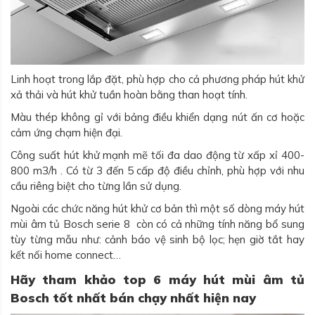
Linh hoạt trong lắp đặt, phù hợp cho cả phương pháp hút khử
xả thải và hút khử tuần hoàn bằng than hoạt tính.
Màu thép không gỉ với bảng điều khiển dạng nút ấn cơ hoặc
cảm ứng chạm hiện đại.
Công suất hút khử mạnh mẽ tối đa dao động từ xấp xỉ 400-
800 m3/h . Có từ 3 đến 5 cấp độ điều chỉnh, phù hợp với nhu
cầu riêng biệt cho từng lần sử dụng.
Ngoài các chức năng hút khử cơ bản thì một số dòng máy hút
mùi âm tủ Bosch serie 8 còn có cả những tính năng bổ sung
tùy từng mẫu như: cảnh báo vệ sinh bộ lọc; hẹn giờ tắt hay
kết nối home connect…
Hãy tham khảo top 6 máy hút mùi âm tủ
Bosch tốt nhất bán chạy nhất hiện nay