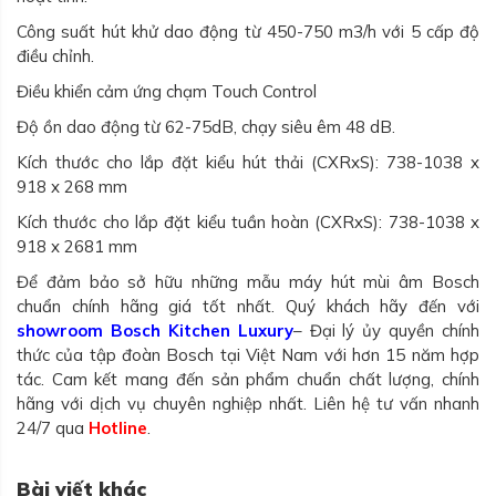
Công suất hút khử dao động từ 450-750 m3/h với 5 cấp độ
điều chỉnh.
Điều khiển cảm ứng chạm Touch Control
Độ ồn dao động từ 62-75dB, chạy siêu êm 48 dB.
Kích thước cho lắp đặt kiểu hút thải (CXRxS): 738-1038 x
918 x 268 mm
Kích thước cho lắp đặt kiểu tuần hoàn (CXRxS): 738-1038 x
918 x 2681 mm
Để đảm bảo sở hữu những mẫu máy hút mùi âm Bosch
chuẩn chính hãng giá tốt nhất. Quý khách hãy đến với
showroom Bosch Kitchen Luxury
– Đại lý ủy quyền chính
thức của tập đoàn Bosch tại Việt Nam với hơn 15 năm hợp
tác. Cam kết mang đến sản phẩm chuẩn chất lượng, chính
hãng với dịch vụ chuyên nghiệp nhất. Liên hệ tư vấn nhanh
24/7 qua
Hotline
.
Bài viết khác