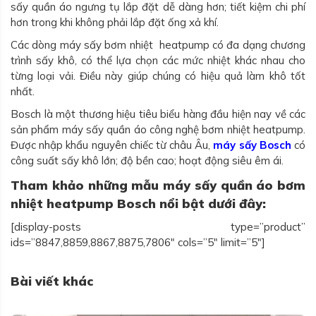
sấy quần áo ngưng tụ lắp đặt dễ dàng hơn; tiết kiệm chi phí
hơn trong khi không phải lắp đặt ống xả khí.
Các dòng máy sấy bơm nhiệt heatpump có đa dạng chương
trình sấy khô, có thể lựa chọn các mức nhiệt khác nhau cho
từng loại vải. Điều này giúp chúng có hiệu quả làm khô tốt
nhất.
Bosch là một thương hiệu tiêu biểu hàng đầu hiện nay về các
sản phẩm máy sấy quần áo công nghệ bơm nhiệt heatpump.
Được nhập khẩu nguyên chiếc từ châu Âu,
máy sấy Bosch
có
công suất sấy khô lớn; độ bền cao; hoạt động siêu êm ái.
Tham khảo những mẫu máy sấy quần áo bơm
nhiệt heatpump Bosch nổi bật dưới đây:
[display-posts type=”product”
ids=”8847,8859,8867,8875,7806″ cols=”5″ limit=”5″]
Bài viết khác