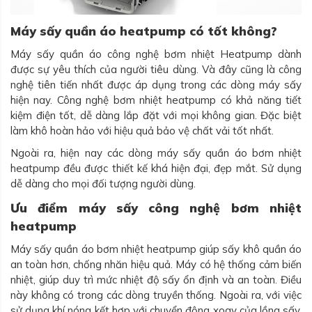
Máy sấy quần áo heatpump có tốt không?
Máy sấy quần áo công nghệ bơm nhiệt Heatpump dành
được sự yêu thích của người tiêu dùng. Và đây cũng là công
nghệ tiên tiến nhất được áp dụng trong các dòng máy sấy
hiện nay. Công nghệ bơm nhiệt heatpump có khả năng tiết
kiệm điện tốt, dễ dàng lắp đặt với mọi không gian. Đặc biệt
làm khô hoàn hảo với hiệu quả bảo vệ chất vải tốt nhất.
Ngoài ra, hiện nay các dòng máy sấy quần áo bơm nhiệt
heatpump đều được thiết kế khá hiện đại, đẹp mắt. Sử dụng
dễ dàng cho mọi đối tượng người dùng.
Ưu điểm máy sấy công nghệ bơm nhiệt
heatpump
Máy sấy quần áo bơm nhiệt heatpump giúp sấy khô quần áo
an toàn hơn, chống nhăn hiệu quả. Máy có hệ thống cảm biến
nhiệt, giúp duy trì mức nhiệt độ sấy ổn định và an toàn. Điều
này không có trong các dòng truyền thống. Ngoài ra, với việc
sử dụng khí nóng kết hợp với chuyển động xoay của lồng sấy,