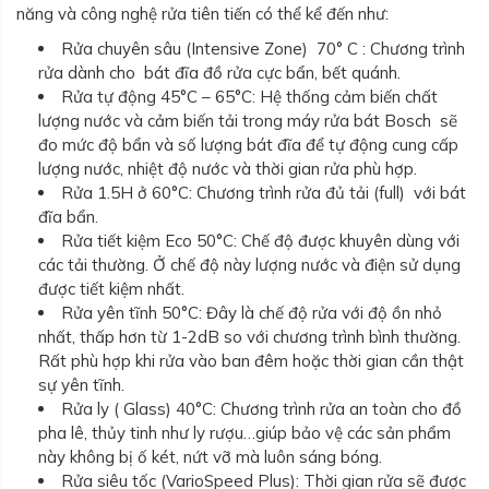
năng và công nghệ rửa tiên tiến có thể kể đến như:
Rửa chuyên sâu (Intensive Zone) 70° C : Chương trình
rửa dành cho bát đĩa đồ rửa cực bẩn, bết quánh.
Rửa tự động 45°C – 65°C: Hệ thống cảm biến chất
lượng nước và cảm biến tải trong máy rửa bát Bosch sẽ
đo mức độ bẩn và số lượng bát đĩa để tự động cung cấp
lượng nước, nhiệt độ nước và thời gian rửa phù hợp.
Rửa 1.5H ở 60°C: Chương trình rửa đủ tải (full) với bát
đĩa bẩn.
Rửa tiết kiệm Eco 50°C: Chế độ được khuyên dùng với
các tải thường. Ở chế độ này lượng nước và điện sử dụng
được tiết kiệm nhất.
Rửa yên tĩnh 50°C: Đây là chế độ rửa với độ ồn nhỏ
nhất, thấp hơn từ 1-2dB so với chương trình bình thường.
Rất phù hợp khi rửa vào ban đêm hoặc thời gian cần thật
sự yên tĩnh.
Rửa ly ( Glass) 40°C: Chương trình rửa an toàn cho đồ
pha lê, thủy tinh như ly rượu…giúp bảo vệ các sản phẩm
này không bị ố két, nứt vỡ mà luôn sáng bóng.
Rửa siêu tốc (VarioSpeed Plus): Thời gian rửa sẽ được