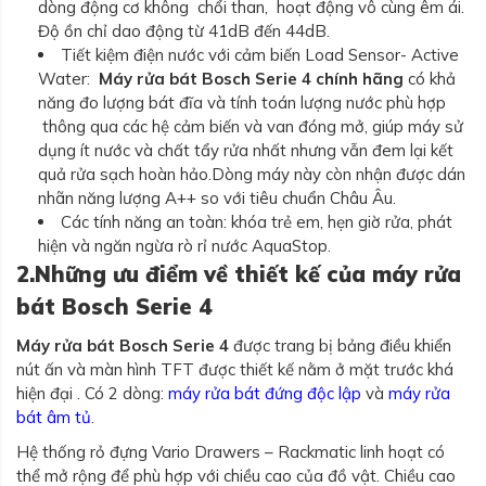
dòng động cơ không chổi than, hoạt động vô cùng êm ái.
Độ ồn chỉ dao động từ 41dB đến 44dB.
Tiết kiệm điện nước với cảm biến Load Sensor- Active
Water:
Máy rửa bát Bosch Serie 4 chính hãng
có khả
năng đo lượng bát đĩa và tính toán lượng nước phù hợp
thông qua các hệ cảm biến và van đóng mở, giúp máy sử
dụng ít nước và chất tẩy rửa nhất nhưng vẫn đem lại kết
quả rửa sạch hoàn hảo.Dòng máy này còn nhận được dán
nhãn năng lượng A++ so với tiêu chuẩn Châu Âu.
Các tính năng an toàn: khóa trẻ em, hẹn giờ rửa, phát
hiện và ngăn ngừa rò rỉ nước AquaStop.
2.Những ưu điểm về thiết kế của máy rửa
bát Bosch Serie 4
Máy rửa bát Bosch Serie 4
được trang bị bảng điều khiển
nút ấn và màn hình TFT được thiết kế nằm ở mặt trước khá
hiện đại . Có 2 dòng:
máy rửa bát đứng độc lập
và
máy rửa
bát âm tủ
.
Hệ thống rỏ đựng Vario Drawers – Rackmatic linh hoạt có
thể mở rộng để phù hợp với chiều cao của đồ vật. Chiều cao