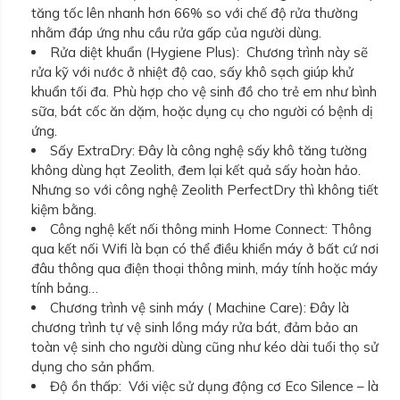
tăng tốc lên nhanh hơn 66% so với chế độ rửa thường
nhằm đáp ứng nhu cầu rửa gấp của người dùng.
Rửa diệt khuẩn (Hygiene Plus): Chương trình này sẽ
rửa kỹ với nước ở nhiệt độ cao, sấy khô sạch giúp khử
khuẩn tối đa. Phù hợp cho vệ sinh đồ cho trẻ em như bình
sữa, bát cốc ăn dặm, hoặc dụng cụ cho người có bệnh dị
ứng.
Sấy ExtraDry: Đây là công nghệ sấy khô tăng tường
không dùng hạt Zeolith, đem lại kết quả sấy hoàn hảo.
Nhưng so với công nghệ Zeolith PerfectDry thì không tiết
kiệm bằng.
Công nghệ kết nối thông minh Home Connect: Thông
qua kết nối Wifi là bạn có thể điều khiển máy ở bất cứ nơi
đâu thông qua điện thoại thông minh, máy tính hoặc máy
tính bảng…
Chương trình vệ sinh máy ( Machine Care): Đây là
chương trình tự vệ sinh lồng máy rửa bát, đảm bảo an
toàn vệ sinh cho người dùng cũng như kéo dài tuổi thọ sử
dụng cho sản phẩm.
Độ ồn thấp: Với việc sử dụng động cơ Eco Silence – là