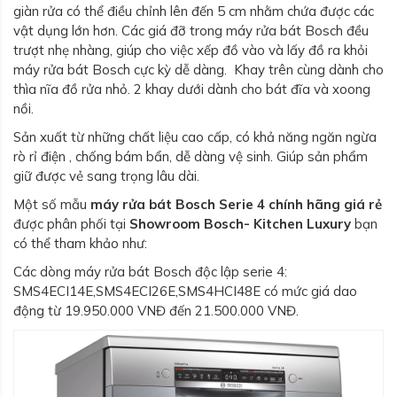
giàn rửa có thể điều chỉnh lên đến 5 cm nhằm chứa được các
vật dụng lớn hơn. Các giá đỡ trong máy rửa bát Bosch đều
trượt nhẹ nhàng, giúp cho việc xếp đồ vào và lấy đồ ra khỏi
máy rửa bát Bosch cực kỳ dễ dàng. Khay trên cùng dành cho
thìa nĩa đồ rửa nhỏ. 2 khay dưới dành cho bát đĩa và xoong
nồi.
Sản xuất từ những chất liệu cao cấp, có khả năng ngăn ngừa
rò rỉ điện , chống bám bẩn, dễ dàng vệ sinh. Giúp sản phẩm
giữ được vẻ sang trọng lâu dài.
Một số mẫu
máy rửa bát Bosch Serie 4 chính hãng giá rẻ
được phân phối tại
Showroom Bosch- Kitchen Luxury
bạn
có thể tham khảo như:
Các dòng máy rửa bát Bosch độc lập serie 4:
SMS4ECI14E,SMS4ECI26E,SMS4HCI48E có mức giá dao
động từ 19.950.000 VNĐ đến 21.500.000 VNĐ.