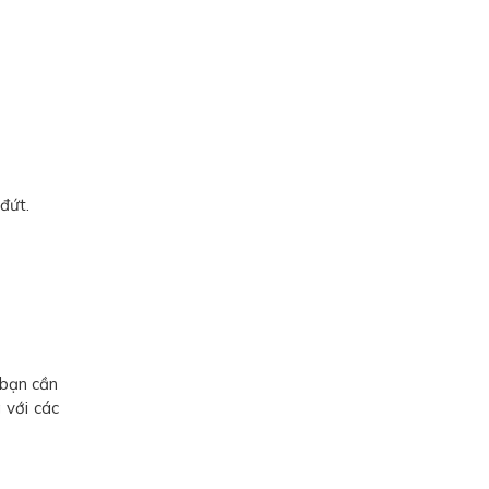
đứt.
 bạn cần
 với các