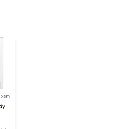
 xem
áy
g