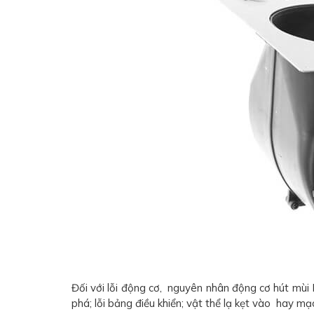
Đối với lỗi động cơ, nguyên nhân động cơ hút mùi
phá; lỗi bảng điều khiển; vật thể lạ kẹt vào hay mạ