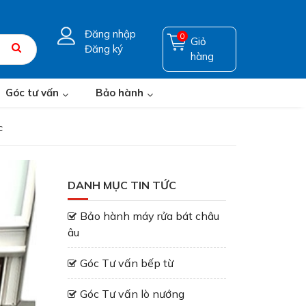
Đăng nhập
0
Giỏ
Đăng ký
hàng
Góc tư vấn
Bảo hành
c
DANH MỤC TIN TỨC
Bảo hành máy rửa bát châu
âu
Góc Tư vấn bếp từ
Góc Tư vấn lò nướng