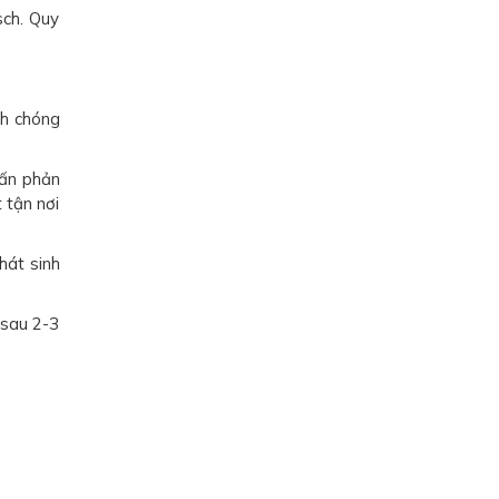
sch. Quy
nh chóng
vấn phản
 tận nơi
hát sinh
 sau 2-3