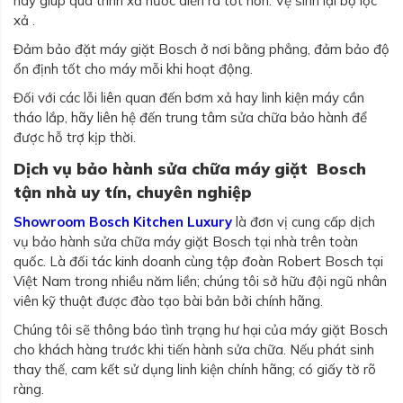
này giúp quá trình xả nước diễn ra tốt hơn. Vệ sinh lại bộ lọc
xả .
Đảm bảo đặt máy giặt Bosch ở nơi bằng phẳng, đảm bảo độ
ổn định tốt cho máy mỗi khi hoạt động.
Đối với các lỗi liên quan đến bơm xả hay linh kiện máy cần
tháo lắp, hãy liên hệ đến trung tâm sửa chữa bảo hành để
được hỗ trợ kịp thời.
Dịch vụ bảo hành sửa chữa máy giặt Bosch
tận nhà uy tín, chuyên nghiệp
Showroom Bosch Kitchen Luxury
là đơn vị cung cấp dịch
vụ bảo hành sửa chữa máy giặt Bosch tại nhà trên toàn
quốc. Là đối tác kinh doanh cùng tập đoàn Robert Bosch tại
Việt Nam trong nhiều năm liền; chúng tôi sở hữu đội ngũ nhân
viên kỹ thuật được đào tạo bài bản bởi chính hãng.
Chúng tôi sẽ thông báo tình trạng hư hại của máy giặt Bosch
cho khách hàng trước khi tiến hành sửa chữa. Nếu phát sinh
thay thế, cam kết sử dụng linh kiện chính hãng; có giấy tờ rõ
ràng.