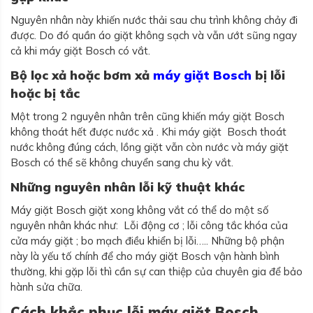
Nguyên nhân này khiến nước thải sau chu trình không chảy đi
được. Do đó quần áo giặt không sạch và vẫn ướt sũng ngay
cả khi máy giặt Bosch có vắt.
Bộ lọc xả hoặc bơm xả
máy giặt Bosch
bị lỗi
hoặc bị tắc
Một trong 2 nguyên nhân trên cũng khiến máy giặt Bosch
không thoát hết được nước xả . Khi máy giặt Bosch thoát
nước không đúng cách, lồng giặt vẫn còn nước và máy giặt
Bosch có thể sẽ không chuyển sang chu kỳ vắt.
Những nguyên nhân lỗi kỹ thuật khác
Máy giặt Bosch giặt xong không vắt có thể do một số
nguyên nhân khác như: Lỗi động cơ ; lỗi công tắc khóa của
cửa máy giặt ; bo mạch điều khiển bị lỗi….. Những bộ phận
này là yếu tố chính để cho máy giặt Bosch vận hành bình
thường, khi gặp lỗi thì cần sự can thiệp của chuyên gia để bảo
hành sửa chữa.
Cách khắc phục lỗi máy giặt Bosch