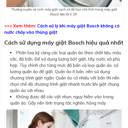
Thường xuyên vệ sinh máy giặt sạch sẽ để hạn chế tình trạng máy giặt
Bosch báo lỗi E:29.
>>> Xem thêm:
Cách xử lý khi máy giặt Bosch không có
nước chảy vào thùng giặt
Cách sử dụng máy giặt Bosch hiệu quả nhất
Phân loại kỹ càng các loại quần áo theo chất liệu, màu
sắc, độ bẩn. Để sử dụng lượng bột giặt, tẩy, nước xả phù
hợp. Tùy chỉnh cho từng mức độ bẩn và loại quần áo, số
lượng quần áo để giặt. Quần áo ít bẩn, nên sử dụng
chương trình giặt ngắn. Quần áo có nhiều vết bẩn thì nên
chọn chế độ chương trình giặt nhanh trước khi giặt chung
quần áo với nhau.
Không được để các vật nhọn, nguy hiểm vào trong
quần áo. Gây nên tình trạng tắc nghẽn, hỏng máy.