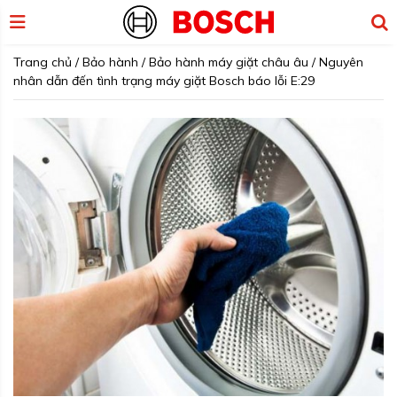
Trang chủ
/
Bảo hành
/
Bảo hành máy giặt châu âu
/
Nguyên
nhân dẫn đến tình trạng máy giặt Bosch báo lỗi E:29