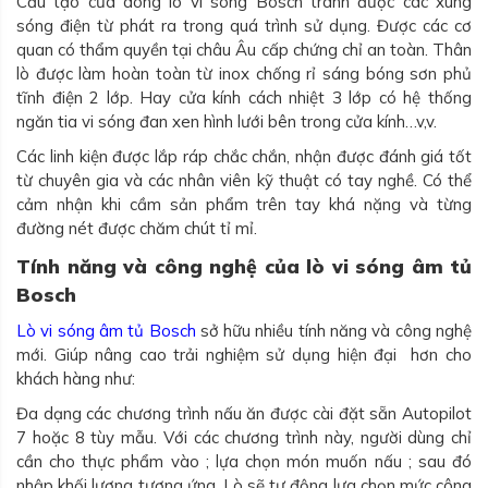
Cấu tạo của dòng lò vi sóng Bosch tránh được các xung
sóng điện từ phát ra trong quá trình sử dụng. Được các cơ
quan có thẩm quyền tại châu Âu cấp chứng chỉ an toàn. Thân
lò được làm hoàn toàn từ inox chống rỉ sáng bóng sơn phủ
tĩnh điện 2 lớp. Hay cửa kính cách nhiệt 3 lớp có hệ thống
ngăn tia vi sóng đan xen hình lưới bên trong cửa kính…v,v.
Các linh kiện được lắp ráp chắc chắn, nhận được đánh giá tốt
từ chuyên gia và các nhân viên kỹ thuật có tay nghề. Có thể
cảm nhận khi cầm sản phẩm trên tay khá nặng và từng
đường nét được chăm chút tỉ mỉ.
Tính năng và công nghệ của lò vi sóng âm tủ
Bosch
Lò vi sóng âm tủ Bosch
sở hữu nhiều tính năng và công nghệ
mới. Giúp nâng cao trải nghiệm sử dụng hiện đại hơn cho
khách hàng như:
Đa dạng các chương trình nấu ăn được cài đặt sẵn Autopilot
7 hoặc 8 tùy mẫu. Với các chương trình này, người dùng chỉ
cần cho thực phẩm vào ; lựa chọn món muốn nấu ; sau đó
nhập khối lượng tương ứng. Lò sẽ tự động lựa chọn mức công