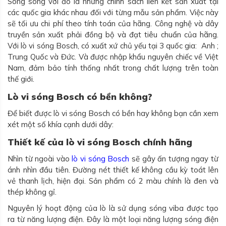
Song song với đó là những chính sách liên kết sản xuất tại
các quốc gia khác nhau đối với từng mẫu sản phẩm. Việc này
sẽ tối ưu chi phí theo tính toán của hãng. Công nghệ và dây
truyền sản xuất phải đồng bộ và đạt tiêu chuẩn của hãng.
Với lò vi sóng Bosch, có xuất xứ chủ yếu tại 3 quốc gia: Anh ;
Trung Quốc và Đức. Và được nhập khẩu nguyên chiếc về Việt
Nam, đảm bảo tính thống nhất trong chất lượng trên toàn
thế giới.
Lò vi sóng Bosch có bền không?
Để biết được lò vi sóng Bosch có bền hay không bạn cần xem
xét một số khía cạnh dưới dây:
Thiết kế của lò vi sóng Bosch chính hãng
Nhìn từ ngoài vào
lò vi sóng Bosch
sẽ gây ấn tượng ngay từ
ánh nhìn đầu tiên. Đường nét thiết kế không cầu kỳ toát lên
vẻ thanh lịch, hiện đại. Sản phẩm có 2 màu chính là đen và
thép không gỉ.
Nguyên lý hoạt động của lò là sử dụng sóng viba được tạo
ra từ năng lượng điện. Đây là một loại năng lượng sóng điện