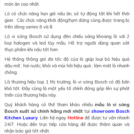
món ăn cao nhất.
Lò có chức năng hẹn giờ nấu ăn, sẽ tự động tắt khi hết thời
gian. Các chức năng khởi động/tạm dừng cũng được trang bị
trên dòng series 6 và 8.
Lò vi sóng Bosch sử dụng đèn chiếu sáng khoang lò với 2
loại halogen và led tùy mẫu. Hỗ trợ người dùng quan sát
thực phẩm khi nấu tốt hơn.
Hệ thống thông gió đa tốc độ của lò giúp loại bỏ hiệu quả
dầu mỡ ; hơi nước; khói và mùi hôi hiệu quả ; làm mát lò nhanh
chóng.
Là thương hiệu top 1 thị trường, lò vi sóng Bosch có độ bền
khá tốt. Đây cũng là một yếu tố chính đóng góp lên sự phát
triển của thương hiệu này.
Quý khách hàng có thể tham khảo nhiều
mẫu lò vi sóng
Bosch xuất xứ chính hãng mới nhất
tại
showroom Bosch
Kitchen Luxury
. Liên hệ ngay
Hotline
để được tư vấn nhanh
24/7. Hoặc đến trực tiếp cửa hàng để được thăm quan và
nhận báo giá tốt nhất.