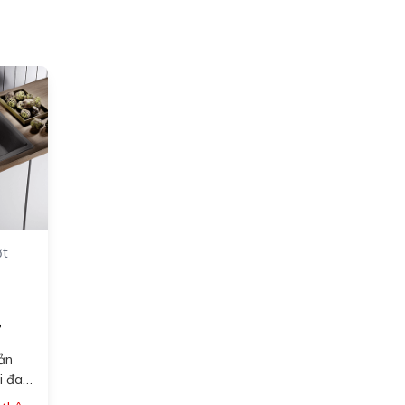
ợt
?
ản
i đa
…