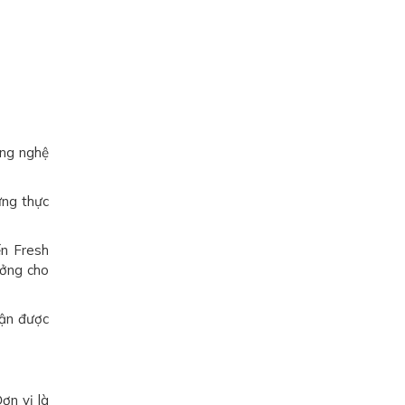
ông nghệ
ững thực
ến Fresh
ưởng cho
hận được
ơn vị là