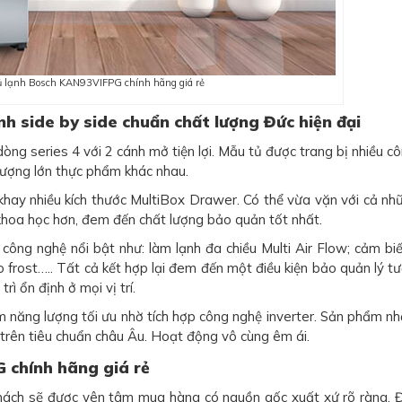
ủ lạnh Bosch KAN93VIFPG chính hãng giá rẻ
 side by side chuẩn chất lượng Đức hiện đại
òng series 4 với 2 cánh mở tiện lợi. Mẫu tủ được trang bị nhiều c
 lượng lớn thực phẩm khác nhau.
 khay nhiều kích thước MultiBox Drawer. Có thể vừa vặn với cả nh
khoa học hơn, đem đến chất lượng bảo quản tốt nhất.
công nghệ nổi bật như: làm lạnh đa chiều Multi Air Flow; cảm bi
o frost….. Tất cả kết hợp lại đem đến một điều kiện bảo quản lý t
ì ổn định ở mọi vị trí.
m năng lượng tối ưu nhờ tích hợp công nghệ inverter. Sản phẩm n
rên tiêu chuẩn châu Âu. Hoạt động vô cùng êm ái.
 chính hãng giá rẻ
ách sẽ được yên tâm mua hàng có nguồn gốc xuất xứ rõ ràng. Đ