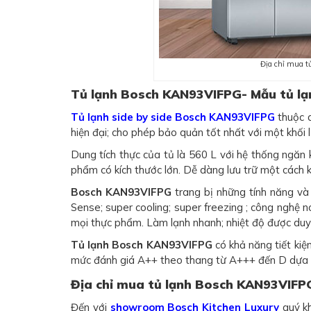
Địa chỉ mua t
Tủ lạnh Bosch KAN93VIFPG- Mẫu tủ lạnh
Tủ lạnh side by side Bosch KAN93VIFPG
thuộc d
hiện đại; cho phép bảo quản tốt nhất với một khối
Dung tích thực của tủ là 560 L với hệ thống ngăn
phẩm có kích thước lớn. Dễ dàng lưu trữ một cách 
Bosch KAN93VIFPG
trang bị những tính năng và 
Sense; super cooling; super freezing ; công nghệ n
mọi thực phẩm. Làm lạnh nhanh; nhiệt độ được duy tr
Tủ lạnh Bosch KAN93VIFPG
có khả năng tiết kiệ
mức đánh giá A++ theo thang từ A+++ đến D dựa t
Địa chỉ mua tủ lạnh Bosch KAN93VIFPG
Đến với
showroom Bosch Kitchen Luxury
quý kh