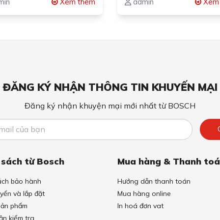
min
Xem thêm
admin
Xem
ĐĂNG KÝ NHẬN THÔNG TIN KHUYẾN MẠI
Đăng ký nhận khuyện mại mới nhất từ BOSCH
 sách từ Bosch
Mua hàng & Thanh to
ách bảo hành
Hướng dẫn thanh toán
yển và lắp đặt
Mua hàng online
 sản phẩm
In hoá đơn vat
ận kiểm tra