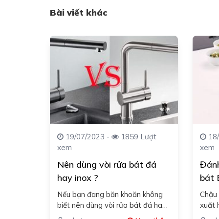
Bài viết khác
19/07/2023 -
1859 Lượt
18/
xem
xem
Nên dùng vòi rửa bát đá
Đánh
hay inox ?
bát 
Đức
Nếu bạn đang băn khoăn không
Chậu 
biết nên dùng vòi rửa bát đá hay
xuất 
inox cho chậu rửa của mình.…
1925 