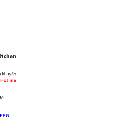
tchen
h khuyến
a
Hotline
g.
IFPG