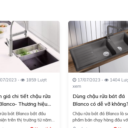
07/2023 -
1859 Lượt
17/07/2023 -
1404 Lư
xem
 giá chi tiết chậu rửa
Dùng chậu rửa bát đá
Blanco- Thương hiệu
Blanco có dễ vỡ không
rửa bát Blanco bắt đầu
Chậu rửa bát đá Blanco là s
hiện trên thị trường từ năm
phẩm bán chạy hàng đầu vớ
tại Đức bởi một người là…
dạng mẫu mã tại Việt Nam.