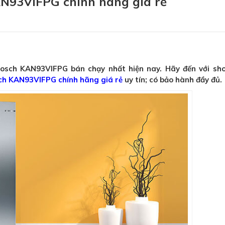
AN93VIFPG chính hãng giá rẻ
osch KAN93VIFPG bán chạy nhất hiện nay. Hãy đến với s
sch KAN93VIFPG chính hãng giá rẻ
uy tín; có bảo hành đầy đủ.