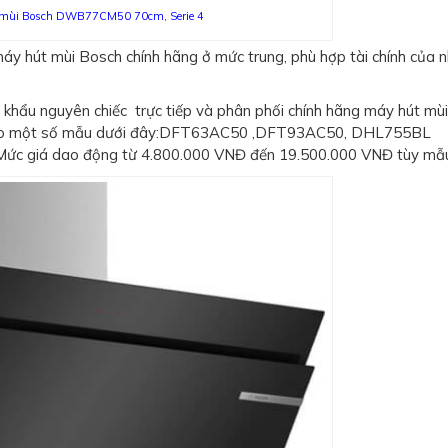
 mùi Bosch DWB77CM50 70cm, Serie 4
máy hút mùi Bosch chính hãng ở mức trung, phù hợp tài chính của n
 khẩu nguyên chiếc trực tiếp và phân phối chính hãng máy hút mù
am khảo một số mẫu dưới đây:DFT63AC50 ,DFT93AC50, DHL755BL
iá dao động từ 4.800.000 VNĐ đến 19.500.000 VNĐ tùy mẫu