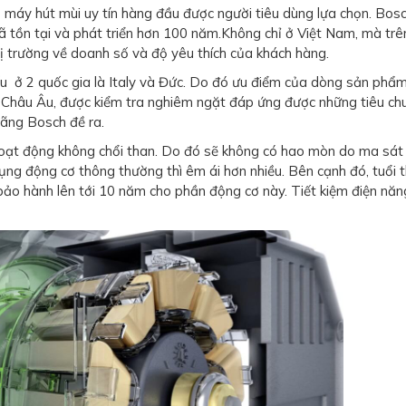
máy hút mùi uy tín hàng đầu được người tiêu dùng lựa chọn. Bosc
đã tồn tại và phát triển hơn 100 năm.Không chỉ ở Việt Nam, mà trê
hị trường về doanh số và độ yêu thích của khách hàng.
u ở 2 quốc gia là Italy và Đức. Do đó ưu điểm của dòng sản phẩm
 Châu Âu, được kiểm tra nghiêm ngặt đáp ứng được những tiêu ch
hãng Bosch đề ra.
oạt động không chổi than. Do đó sẽ không có hao mòn do ma sát 
ng động cơ thông thường thì êm ái hơn nhiều. Bên cạnh đó, tuổi 
bảo hành lên tới 10 năm cho phần động cơ này. Tiết kiệm điện năn