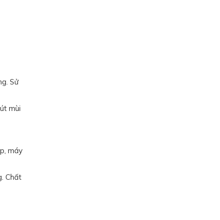
ng. Sử
út mùi
ộp, máy
g. Chất