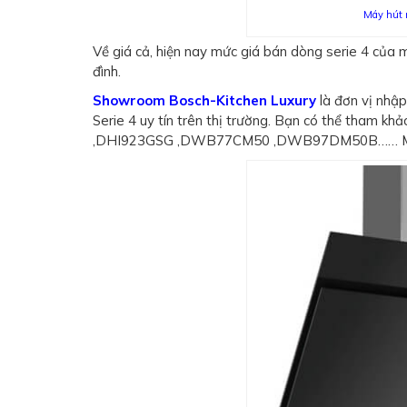
Máy hút
Về giá cả, hiện nay mức giá bán dòng serie 4 của 
đình.
Showroom Bosch-Kitchen Luxury
là đơn vị nhập
Serie 4 uy tín trên thị trường. Bạn có thể th
,DHI923GSG ,DWB77CM50 ,DWB97DM50B…… Mức g