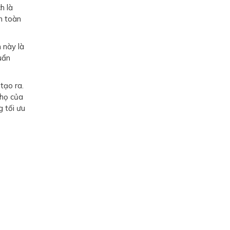
h là
n toàn
 này là
uẩn
tạo ra.
thọ của
g tối ưu