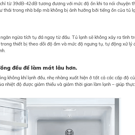
chỉ từ 39dB-42dB tương đương với mức độ ồn khi ta nói chuyện th
ư thái trong nhà bếp mà không bị ảnh hưởng bởi tiếng ồn của tủ l
 ngăn ngừa tích tụ đá ngay từ đầu. Tủ lạnh sẽ không xảy ra tình t
trong thiết bị theo dõi độ ẩm và mức độ ngưng tụ, tự động xử lý
nh.
đồng đều để làm mát lâu hơn.
ồng không khí lạnh đều, nhẹ nhàng xuất hiện ở tất cả các cấp độ c
a nhiệt độ được giảm thiểu và giảm thời gian làm lạnh – giúp thự