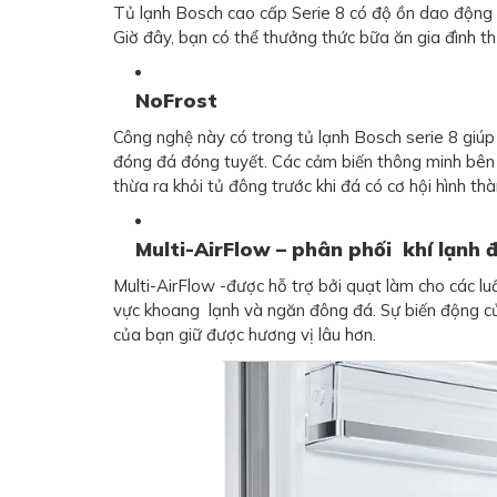
Tủ lạnh Bosch cao cấp Serie 8 có độ ồn dao động 
Giờ đây, bạn có thể thưởng thức bữa ăn gia đình th
NoFrost
Công nghệ này có trong tủ lạnh Bosch serie 8 giúp
đóng đá đóng tuyết. Các cảm biến thông minh bên 
thừa ra khỏi tủ đông trước khi đá có cơ hội hình thà
Multi-AirFlow – phân phối khí lạnh 
Multi-AirFlow -được hỗ trợ bởi quạt làm cho các lu
vực khoang lạnh và ngăn đông đá. Sự biến động củ
của bạn giữ được hương vị lâu hơn.