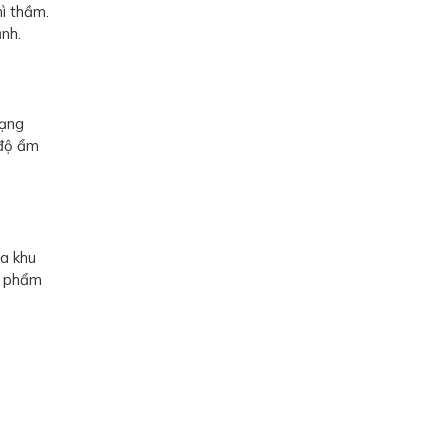
ì thầm.
ạnh.
rạng
 độ ẩm
ủa khu
c phẩm