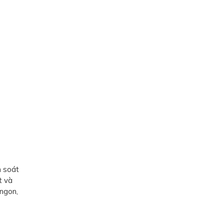
m soát
t và
 ngon,